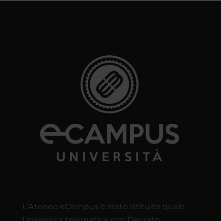
L’Ateneo eCampus è stato istituito quale
Università telematica con Decreto