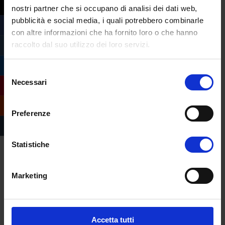
nostri partner che si occupano di analisi dei dati web,
pubblicità e social media, i quali potrebbero combinarle
con altre informazioni che ha fornito loro o che hanno
raccolto dal suo utilizzo dei loro servizi.
Selezione
Necessari
del
consenso
Preferenze
Statistiche
Marketing
Compila il form e
richiedi informazioni
Accetta tutti