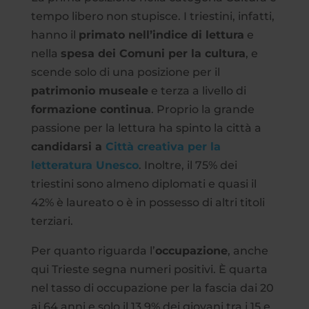
tempo libero non stupisce. I triestini, infatti,
hanno il
primato nell’indice di lettura
e
nella
spesa dei Comuni per la cultura
, e
scende solo di una posizione per il
patrimonio museale
e terza a livello di
formazione continua
. Proprio la grande
passione per la lettura ha spinto la città a
candidarsi a
Città creativa per la
letteratura Unesco
. Inoltre, il 75% dei
triestini sono almeno diplomati e quasi il
42% è laureato o è in possesso di altri titoli
terziari.
Per quanto riguarda l’
occupazione
, anche
qui Trieste segna numeri positivi. È quarta
nel tasso di occupazione per la fascia dai 20
ai 64 anni e solo il 13,9% dei giovani tra i 15 e