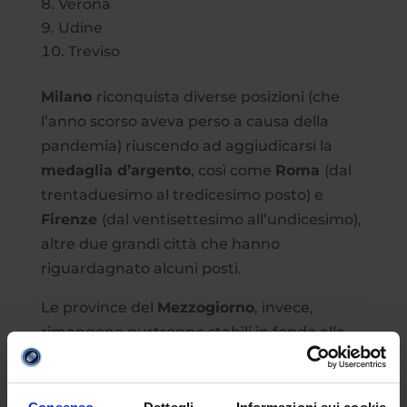
Verona
Udine
Treviso
Milano
riconquista diverse posizioni (che
l’anno scorso aveva perso a causa della
pandemia) riuscendo ad aggiudicarsi la
medaglia d’argento
, così come
Roma
(dal
trentaduesimo al tredicesimo posto) e
Firenze
(dal ventisettesimo all’undicesimo),
altre due grandi città che hanno
riguardagnato alcuni posti.
Le province del
Mezzogiorno
, invece,
rimangono purtroppo stabili in fondo alla
classifica.
Crotone
si riconferma all’ultimo
posto, anticipata da
Foggia
e
Trapani
. Sui
novanta indicatori, cinquantasette province