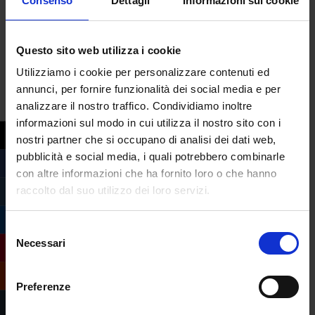
Consenso
Dettagli
Informazioni sui cookie
del Sud o delle Isole occupano le ultime
posizioni.
Questo sito web utilizza i cookie
La classifica, conclude il quotidiano, è “una
Utilizziamo i cookie per personalizzare contenuti ed
cartina di tornasole delle disuguaglianze
,
annunci, per fornire funzionalità dei social media e per
accentuate dalla pandemia, da cui è
analizzare il nostro traffico. Condividiamo inoltre
informazioni sul modo in cui utilizza il nostro sito con i
necessario partire per attuare in modo
nostri partner che si occupano di analisi dei dati web,
efficace le tre missioni trasversali del Piano
pubblicità e social media, i quali potrebbero combinarle
nazionale di ripresa e resilienza (Pnrr):
con altre informazioni che ha fornito loro o che hanno
ridurre i divari territoriali e di genere e
raccolto dal suo utilizzo dei loro servizi.
aumentare le opportunità per i giovani
”.
Selezione
Necessari
del
consenso
Preferenze