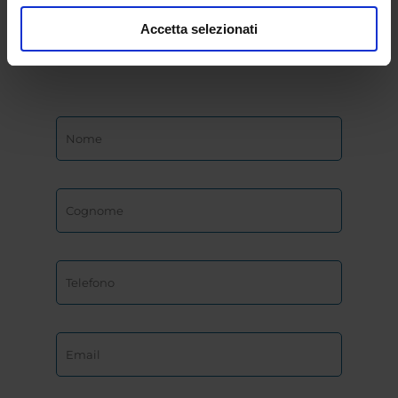
dell’Università
Accetta selezionati
eCampus