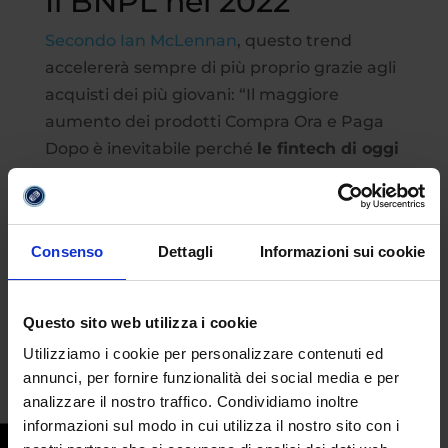
Il BNPL nel 2022
Secondo Ian McLennan
, questo trend
accelererà sempre di più proprio grazie agli
acquisti dei più giovani: “Il maggiore
aumento dei prodotti Compra Ora e Paga
Dopo è inevitabile perché
le fintech di oggi
cercano di coinvolgere i clienti più
giovani
”. A confermare questo aumento
sono
le cifre
: nel 2020 il BNPL ha superato
Consenso
Dettagli
Informazioni sui cookie
quota 90 miliardi di dollari ed entro il 2030 si
prevede che raggiungerà i tremila miliardi
di dollari. In Italia ci si aspetta un
Questo sito web utilizza i cookie
incremento del 28,6% tra il 2021 e il 2028.
Utilizziamo i cookie per personalizzare contenuti ed
annunci, per fornire funzionalità dei social media e per
analizzare il nostro traffico. Condividiamo inoltre
informazioni sul modo in cui utilizza il nostro sito con i