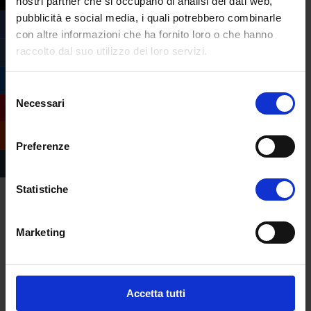
nostri partner che si occupano di analisi dei dati web,
pubblicità e social media, i quali potrebbero combinarle
con altre informazioni che ha fornito loro o che hanno
raccolto dal suo utilizzo dei loro servizi.
Selezione
Necessari
del
consenso
Preferenze
Statistiche
Marketing
Compila il form e
richiedi informazioni
Accetta tutti
sull’offerta formativa