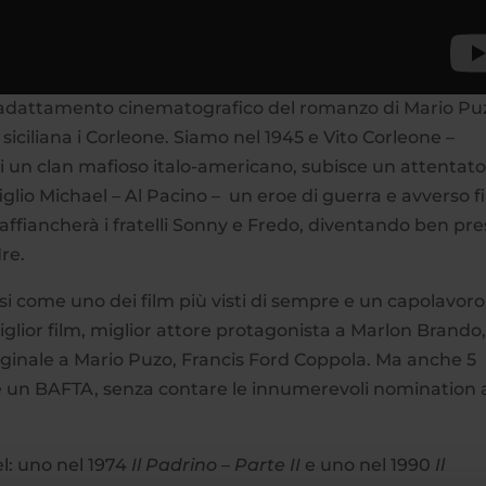
’adattamento cinematografico del romanzo di Mario Pu
 siciliana i Corleone. Siamo nel 1945 e Vito Corleone –
i un clan mafioso italo-americano, subisce un attentat
l figlio Michael – Al Pacino – un eroe di guerra e avverso f
 affiancherà i fratelli Sonny e Fredo, diventando ben pre
dre.
dosi come uno dei film più visti di sempre e un capolavoro
glior film, miglior attore protagonista a Marlon Brando
ginale a Mario Puzo, Francis Ford Coppola. Ma anche 5
e un BAFTA, senza contare le innumerevoli nomination 
l: uno nel 1974
Il Padrino – Parte II
e uno nel 1990
Il