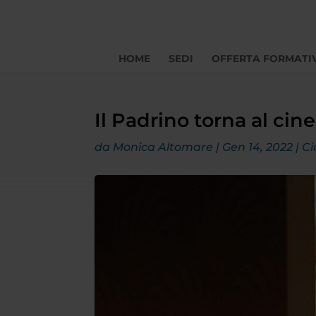
HOME
SEDI
OFFERTA FORMATI
Il Padrino torna al cin
da
Monica Altomare
|
Gen 14, 2022
|
C