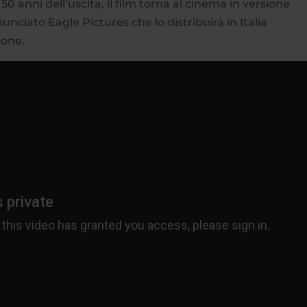
50 anni dell’uscita, il film torna al cinema in versione
unciato Eagle Pictures che lo distribuirà in Italia
zione.