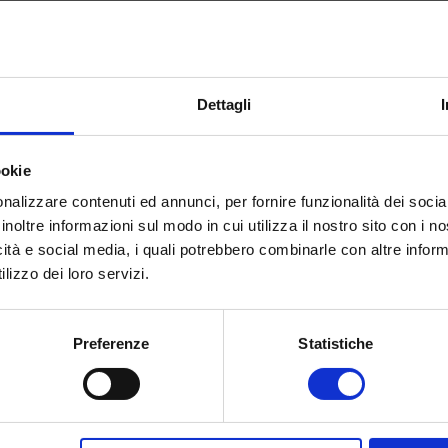
e anni. Un lavoro di restauro magistrale, impiegando ad
se per riparare macchie di pellicola, strappi e altre
Dettagli
rvisionato da Coppola, il quale afferma che: «
Sono molt
ookie
amente definito la prima parte della mia vita creativa. 
 è gratificante celebrare questa pietra miliare con la
nalizzare contenuti ed annunci, per fornire funzionalità dei socia
inoltre informazioni sul modo in cui utilizza il nostro sito con i 
 che lo hanno amato per decenni, alle giovani
icità e social media, i quali potrebbero combinarle con altre inform
ale e a coloro che lo scopriranno per la prima volta.»
lizzo dei loro servizi.
Preferenze
Statistiche