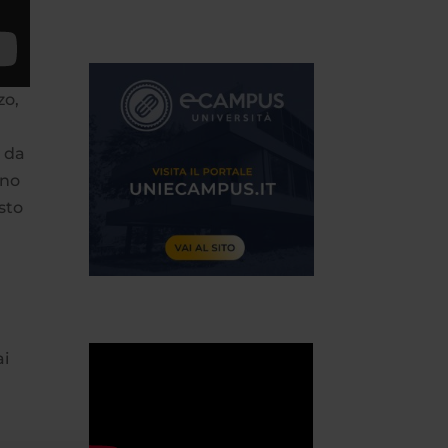
zo,
o da
ino
sto
,
ai