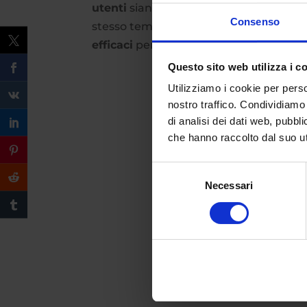
utenti
siano
consapevoli
sul modo in cu
Consenso
stesso tempo, gli sviluppatori e le az
efficaci
per lavorare con successo in 
Questo sito web utilizza i c
Utilizziamo i cookie per perso
nostro traffico. Condividiamo 
di analisi dei dati web, pubbl
che hanno raccolto dal suo uti
Selezione
Necessari
del
consenso
Compila il form