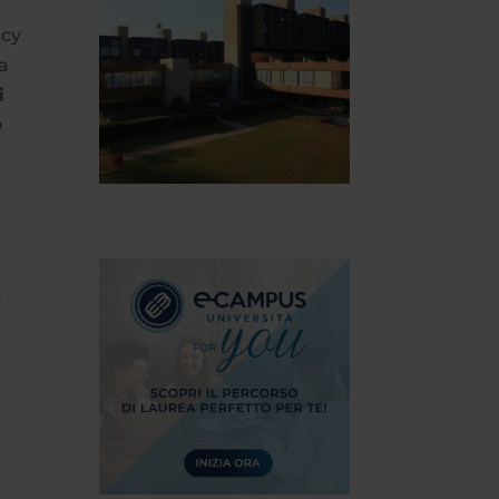
acy
a
i
D
à