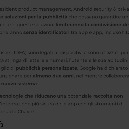
president product management, Android security & priv
e soluzioni per la pubblicità
che possano garantire un
ticolare, queste soluzioni
limiteranno la condivisione de
zioneranno
senza
identificatori
tra app e app, incluso l’I
tisers, IDFA) sono legati ai dispositivi e sono utilizzati per
 stringa di lettere e numeri, l’utente e le sue abitudini
glio di
pubblicità personalizzate
. Google ha dichiarato
 funzionare per
almeno due anni
, nel mentre collaborer
n
nuovo sistema
.
tecnologie che riducano
una potenziale
raccolta non
integrazione più sicura delle app con gli strumenti di
ntinuato Chavez.
à