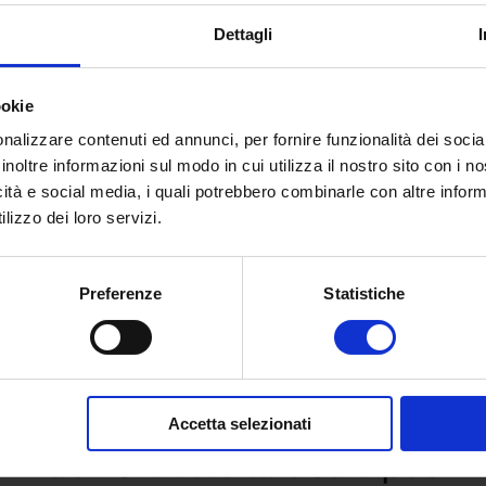
i le proprie informazioni sono utilizzate e protette. Allo
Dettagli
iende continueranno ad avere a disposizione
strumenti
ambiente mobile”.
ookie
nalizzare contenuti ed annunci, per fornire funzionalità dei socia
inoltre informazioni sul modo in cui utilizza il nostro sito con i 
icità e social media, i quali potrebbero combinarle con altre inform
lizzo dei loro servizi.
Preferenze
Statistiche
 e richiedi informazioni sull’o
Accetta selezionati
dell’Università eCampus