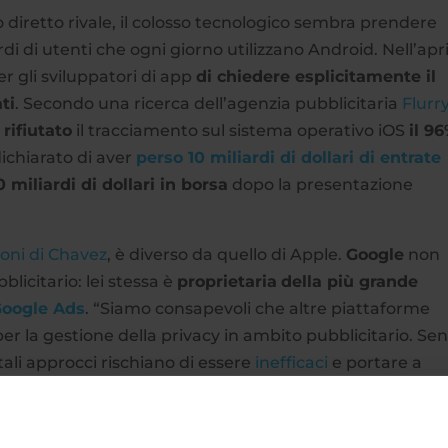
o diretto rivale, il colosso tecnologico sembra prendere
di di utenti che ogni giorno utilizzano Android. Nell’apri
r gli sviluppatori di app
di chiedere esplicitamente il
ti
. Secondo una ricerca dell’agenzia pubblicitaria
Flurr
o
rifiutato
il tracciamento sul sistema operativo iOS
il 9
ichiarato di aver
perso 10 miliardi di dollari di entrate
0 miliardi di dollari in borsa
dopo la presentazione
ioni di Chavez
, è diverso da quello di Apple.
Google
non
blicitario: lei stessa è
proprietaria
della più grande
oogle Ads
. “Siamo consapevoli che altre piattaforme
r la gestione della privacy in ambito pubblicitario. Se
 tali approcci rischiano di essere
inefficaci
e portare a
li utenti che per il lavoro degli sviluppatori.”
e soluzioni efficaci per la pubblicità digitale, affinché 