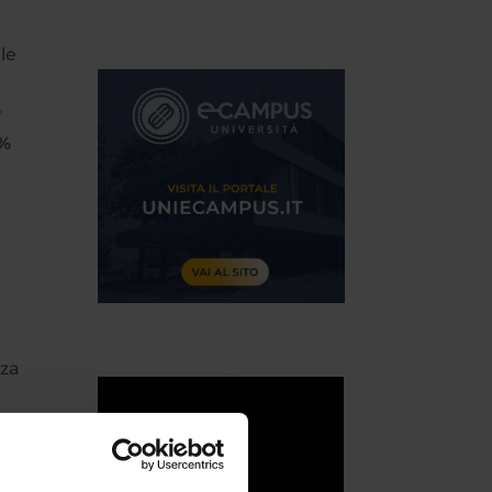
le
y
6%
nza
gli