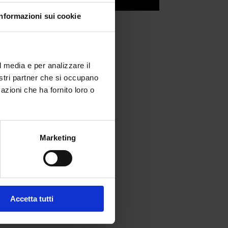
Informazioni sui cookie
l media e per analizzare il
nostri partner che si occupano
azioni che ha fornito loro o
Marketing
fferta formativa
Accetta tutti