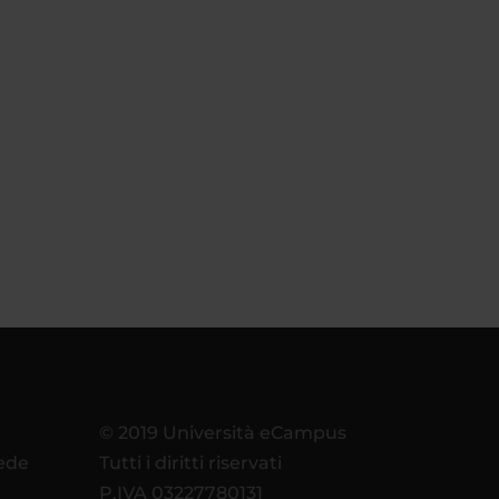
© 2019 Università eCampus
sede
Tutti i diritti riservati
P.IVA 03227780131