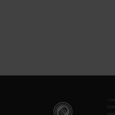
L’A
tel
ope