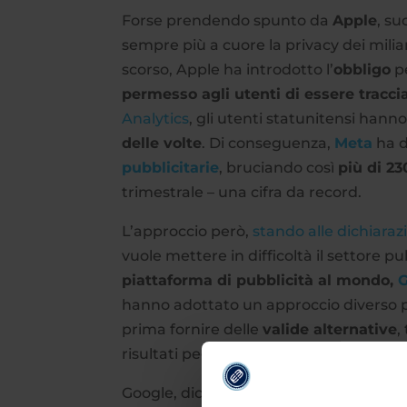
Forse prendendo spunto da
Apple
, su
sempre più a cuore la privacy dei miliar
scorso, Apple ha introdotto l’
obbligo
pe
permesso agli utenti di essere traccia
Analytics
, gli utenti statunitensi hann
delle volte
. Di conseguenza,
Meta
ha d
pubblicitarie
, bruciando così
più di 23
trimestrale – una cifra da record.
L’approccio però,
stando alle dichiaraz
vuole mettere in difficoltà il settore pub
piattaforma di pubblicità al mondo,
G
hanno adottato un approccio diverso pe
prima fornire delle
valide alternative
,
risultati peggiori, sia per la privacy deg
Google, dichiara Chavez, “vuole sviluppar