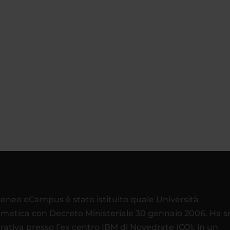
teneo eCampus è stato istituito quale Università
ematica con Decreto Ministeriale 30 gennaio 2006. Ha 
rativa presso l’ex centro IBM di Novedrate (CO), in un