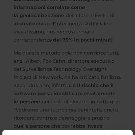
informazioni correlate come
la geolocalizzazione
della foto. Il livello di
accuratezza
dell’Intelligenza Artificiale è
elevatissimo, riuscendo a trovare
corrispondenze
del 75% in pochi minuti
.
Ma questa metodologia non convince tutti,
anzi. Albert Fox Cahn, direttore esecutivo
del Surveillance Technology Oversight
Project di New York, ne ha criticato l’utilizzo.
Secondo Cahn, infatti,
c’è il rischio che il
software possa identificare erratamente
le persone
nei posti di blocco e in battaglia:
“Vedremo una tecnologia benintenzionata
ritorcersi contro e danneggiare proprio
quelle persone che dovrebbe invece
aiutare. Nel momento in cui si introducono