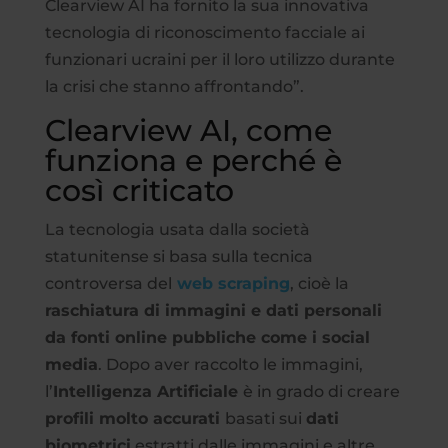
Clearview AI ha fornito la sua innovativa
tecnologia di riconoscimento facciale ai
funzionari ucraini per il loro utilizzo durante
la crisi che stanno affrontando”.
Clearview AI, come
funziona e perché è
così criticato
La tecnologia usata dalla società
statunitense si basa sulla tecnica
controversa del
web scraping
, cioè la
raschiatura di immagini e dati personali
da fonti online pubbliche come i social
media
. Dopo aver raccolto le immagini,
l’
Intelligenza Artificiale
è in grado di creare
profili molto accurati
basati sui
dati
biometrici
estratti dalle immagini e altre