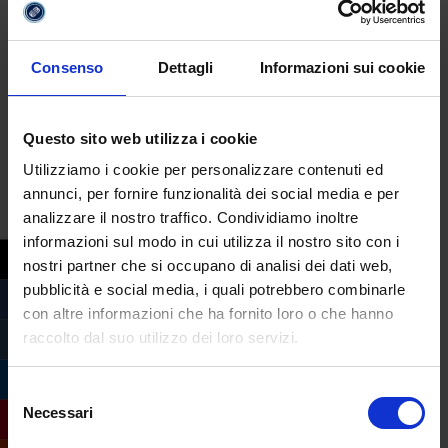
questi sistemi e i relativi database
in una
zona di guerra
,
non si ha più il controllo su
Consenso
Dettagli
Informazioni sui cookie
come verranno usati e abusati
”.
Settimana scorsa,
il Garante della Privacy
Questo sito web utilizza i cookie
italiano ha multato Clearview AI
per 20
Utilizziamo i cookie per personalizzare contenuti ed
milioni di euro perché ha “messo in atto
un
annunci, per fornire funzionalità dei social media e per
vero e proprio monitoraggio
analizzare il nostro traffico. Condividiamo inoltre
biometrico
anche di persone che si trovano
informazioni sul modo in cui utilizza il nostro sito con i
nel territorio italiano”, cosa che aveva
nostri partner che si occupano di analisi dei dati web,
sempre negato. Le autorità italiane
pubblicità e social media, i quali potrebbero combinarle
l’hanno obbligata a “cancellare i dati relativi
con altre informazioni che ha fornito loro o che hanno
a persone che si trovano in Italia” e dovrà
raccolto dal suo utilizzo dei loro servizi.
“designare un rappresentante nel territorio
dell’Unione Europea che funga da
Selezione
Necessari
del
interlocutore”
.
consenso