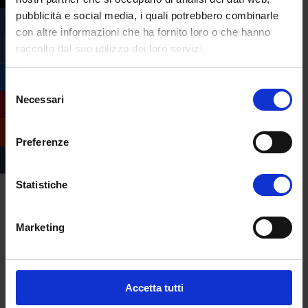
Costituzione della Terra?’
di Luigi Ferrajoli è
pubblicità e social media, i quali potrebbero combinarle
la settima proposta del Ministero. Il saggio
con altre informazioni che ha fornito loro o che hanno
raccolto dal suo utilizzo dei loro servizi.
verte sulla pandemia che ha costretto il
mondo a fermarsi, una pandemia
Selezione
inaspettata e che oltre a mettere in
Necessari
del
ginocchio i sistemi sanitari ha messo in crisi
consenso
anche l’economia globale.
Preferenze
Sette tracce che lasciano gli studenti la
possibilità di riflettere su ambiti e
Statistiche
sfaccettature diverse. La Maturità infondo è
questa, l’inizio della riflessione sulla vita da
adulti.
Marketing
Accetta tutti