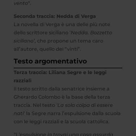
vento
“.
Seconda traccia: Nedda di Verga
La novella di Verga è una delle più note
dello scrittore siciliano ‘
Nedda. Bozzetto
siciliano’
, che propone un tema caro
all’autore, quello dei “vinti”.
Testo argomentativo
Terza traccia: Liliana Segre e le leggi
razziali
Il testo scritto dalla senatrice insieme a
Gherardo Colombo è la base della terza
traccia. Nel testo
‘La sola colpa di essere
nati
‘ la Segre narra l’espulsione dalla scuola
con le leggi razziali e la scuola cattolica.
“L’espulsione la trovai una cosa assurda