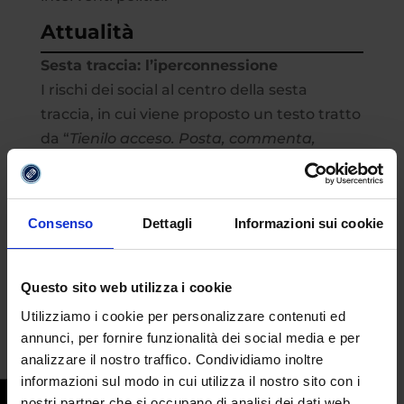
Attualità
Sesta traccia: l’iperconnessione
I rischi dei social al centro della sesta
traccia, in cui viene proposto un testo tratto
da “
Tienilo acceso. Posta, commenta,
condividi senza spegnere il cervello”
, di Vera
Gheno e Bruno Mastroianni: “
Vivere in un
mondo iperconnesso comporta che ogni
Consenso
Dettagli
Informazioni sui cookie
persona abbia, di fatto, una specie di
identità aumentata occorre imparare a
gestirsi non solo nella vita reale ma anche
Questo sito web utilizza i cookie
in quella virtuale senza soluzione di
Utilizziamo i cookie per personalizzare contenuti ed
continuità…”.
annunci, per fornire funzionalità dei social media e per
analizzare il nostro traffico. Condividiamo inoltre
Settima traccia: la pandemia Covid
informazioni sul modo in cui utilizza il nostro sito con i
Il testo tratto dal libro ‘
Perché una
nostri partner che si occupano di analisi dei dati web,