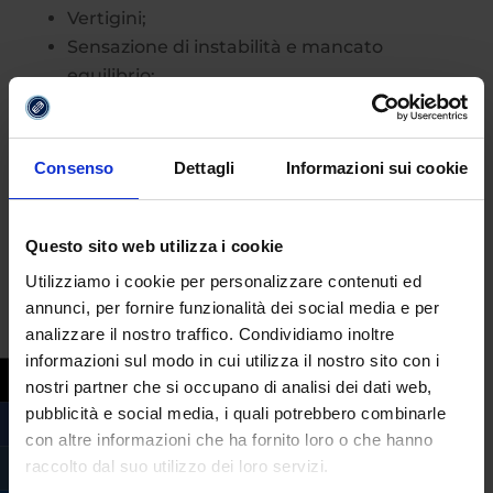
Vertigini;
Sensazione di instabilità e mancato
equilibrio;
Svenimento imminente;
Formicolio in diverse parti del corpo;
Vampate di calore o di freddo;
Consenso
Dettagli
Informazioni sui cookie
Sensazione di soffocamento;
Difficoltà di deglutizione;
Sensazione di “nodo in gola”;
Questo sito web utilizza i cookie
Bocca secca;
Utilizziamo i cookie per personalizzare contenuti ed
Battito cardiaco accelerato o non
annunci, per fornire funzionalità dei social media e per
regolare;
analizzare il nostro traffico. Condividiamo inoltre
informazioni sul modo in cui utilizza il nostro sito con i
Sudorazione eccessiva;
nostri partner che si occupano di analisi dei dati web,
Senso di debolezza e stanchezza;
pubblicità e social media, i quali potrebbero combinarle
Tensione muscolare;
con altre informazioni che ha fornito loro o che hanno
Tremori;
raccolto dal suo utilizzo dei loro servizi.
Minzione frequente;