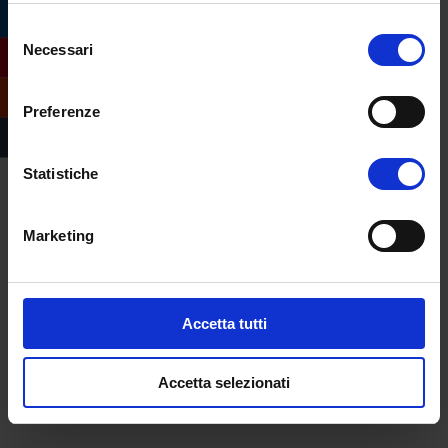
Diarrea.
Selezione
Necessari
del
Non esitare a contattare il tuo medico se ti
consenso
rivedi in questi disturbi. Non vergognarti,
Preferenze
l’ansia è una malattia e come tale deve
essere curata.
Statistiche
Marketing
Accetta tutti
Accetta selezionati