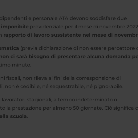
ori dipendenti e personale ATA devono soddisfare due
 imponibile
previdenziale per il mese di novembre 202
un
rapporto di lavoro sussistente nel mese di novemb
omatica
(previa dichiarazione di non essere percettore 
non ci sarà bisogno di presentare alcuna domanda p
ltimo minuto.
i fiscali, non rileva ai fini della corresponsione di
li, non è cedibile, né sequestrabile, né pignorabile.
i lavoratori stagionali, a tempo indeterminato o
to la prestazione per almeno 50 giornate. Ciò significa 
ella scuola
.