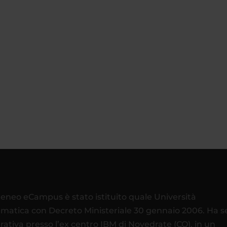
teneo eCampus è stato istituito quale Università
ematica con Decreto Ministeriale 30 gennaio 2006. Ha 
rativa presso l’ex centro IBM di Novedrate (CO), in un