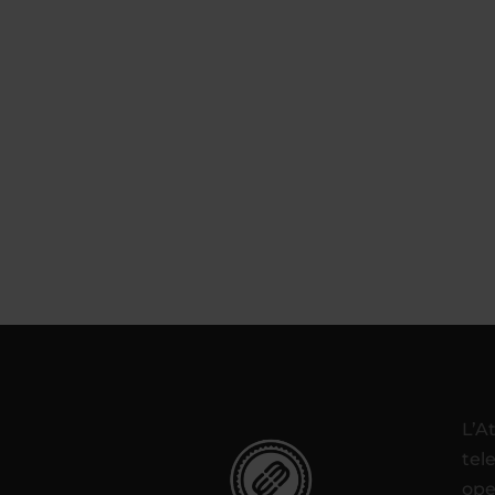
L’A
tel
ope