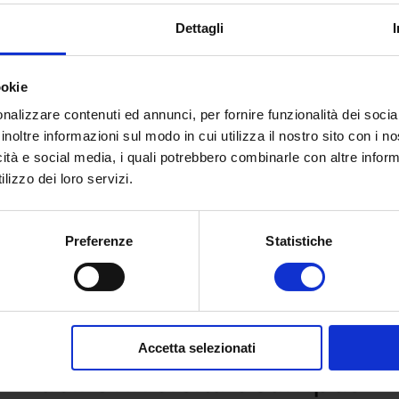
Dettagli
ookie
nalizzare contenuti ed annunci, per fornire funzionalità dei socia
inoltre informazioni sul modo in cui utilizza il nostro sito con i 
icità e social media, i quali potrebbero combinarle con altre inform
lizzo dei loro servizi.
Preferenze
Statistiche
 e richiedi informazioni sull’o
Accetta selezionati
dell’Università eCampus