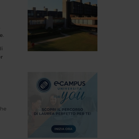
2
re
.
di
er
che