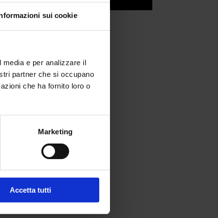
Informazioni sui cookie
l media e per analizzare il
nostri partner che si occupano
azioni che ha fornito loro o
Marketing
fferta formativa
Accetta tutti