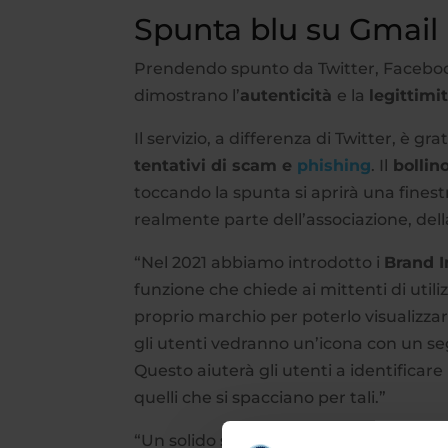
Spunta blu su Gmail p
Prendendo spunto da Twitter, Faceboo
dimostrano l’
autenticità
e la
legittimi
Il servizio, a differenza di Twitter, è gra
tentativi di scam e
phishing
. Il
bollin
toccando la spunta si aprirà una finest
realmente parte dell’associazione, dell
“Nel 2021 abbiamo introdotto i
Brand I
funzione che chiede ai mittenti di utiliz
proprio marchio per poterlo visualizzar
gli utenti vedranno un’icona con un se
Questo aiuterà gli utenti a identificare
quelli che si spacciano per tali.”
“Un solido sistema di autenticazione e-m