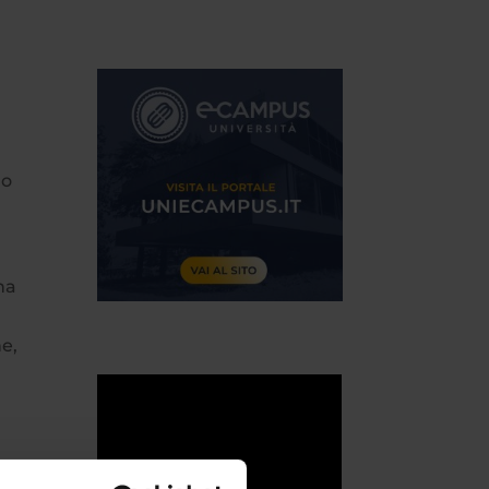
 o
na
ne,
e e