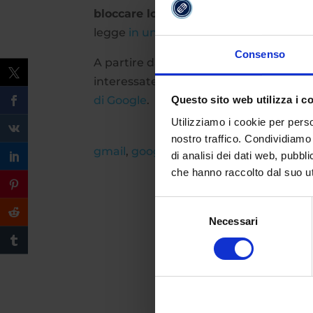
bloccare lo spam
e consente inoltre ai 
legge
in una nota
di Google.
Consenso
A partire dalla
settimana prossima
, l
interessate ad ottenere questo tipo di 
di Google
.
Questo sito web utilizza i c
Utilizziamo i cookie per perso
nostro traffico. Condividiamo 
gmail
,
google
di analisi dei dati web, pubbl
che hanno raccolto dal suo uti
Selezione
Necessari
del
consenso