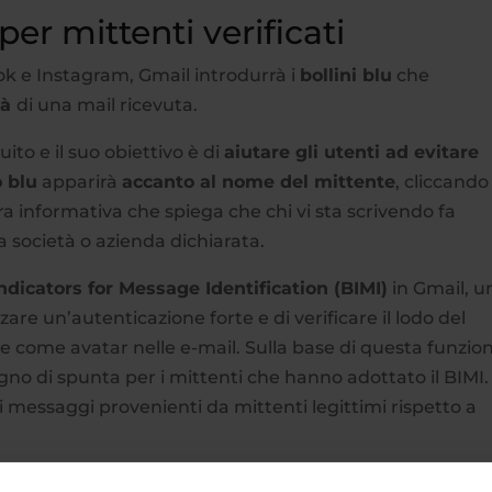
er mittenti verificati
k e Instagram, Gmail introdurrà i
bollini blu
che
tà
di una mail ricevuta.
tuito e il suo obiettivo è di
aiutare gli utenti ad evitare
o blu
apparirà
accanto al nome del mittente
, cliccando
ra informativa che spiega che chi vi sta scrivendo fa
a società o azienda dichiarata.
ndicators for Message Identification (BIMI)
in Gmail, u
zare un’autenticazione forte e di verificare il lodo del
e come avatar nelle e-mail. Sulla base di questa funzio
gno di spunta per i mittenti che hanno adottato il BIMI.
 i messaggi provenienti da mittenti legittimi rispetto a
ail aiuta gli utenti e i sistemi di sicurezza a
identificar