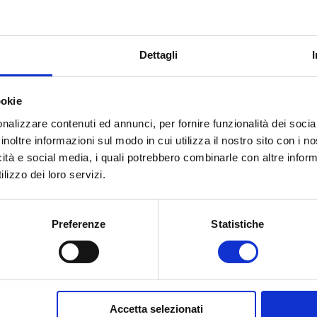
mittenti di sfruttare la fiducia del proprio marchio”, si
Dettagli
e spunte blu inizieranno a diffondersi. Per le aziende
bollino lo possono richiedere attraverso la
suite Works
ookie
nalizzare contenuti ed annunci, per fornire funzionalità dei socia
inoltre informazioni sul modo in cui utilizza il nostro sito con i 
icità e social media, i quali potrebbero combinarle con altre inform
lizzo dei loro servizi.
Preferenze
Statistiche
Accetta selezionati