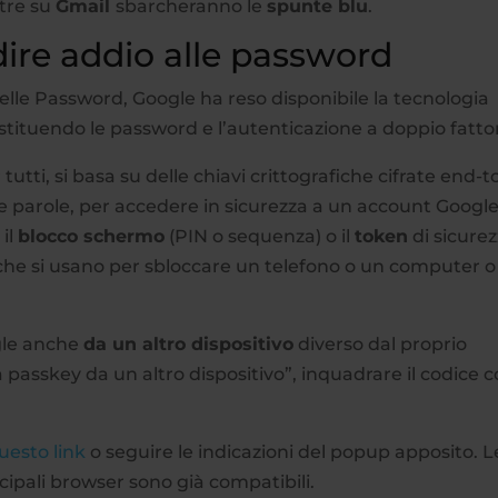
tre su
Gmail
sbarcheranno le
spunte blu
.
ire addio alle password
elle Password, Google ha reso disponibile la tecnologia
stituendo le password e l’autenticazione a doppio fatto
tutti, si basa su delle chiavi crittografiche cifrate end-t
he parole, per accedere in sicurezza a un account Googl
, il
blocco schermo
(PIN o sequenza) o il
token
di sicure
 che si usano per sbloccare un telefono o un computer o
gle anche
da un altro dispositivo
diverso dal proprio
sskey da un altro dispositivo”, inquadrare il codice co
uesto link
o seguire le indicazioni del popup apposito. L
ncipali browser sono già compatibili.