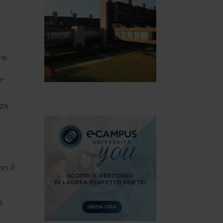
re.
o-
e
zza
n il
e