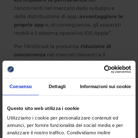
concorrenti nel mercato dello sviluppo e
della distribuzione di app;
avvantaggiare le
proprie app
e, di conseguenza, gli apparati
mobili e il sistema operativo iOS Apple”.
Per l’Antitrust la presunta
riduzione di
concorrenza
nei mercati rilevanti e il
conseguente rafforzamento dell’eco-
sistema digitale di Apple “potrebbero
ridurre gli incentivi a sviluppare app
Consenso
Dettagli
Informazioni sui cookie
innovative e ostacolare il passaggio degli
utenti verso eco-sistemi digitali
concorrenti”.
Questo sito web utilizza i cookie
Utilizziamo i cookie per personalizzare contenuti ed
annunci, per fornire funzionalità dei social media e per
antitrust
,
app
,
apple
analizzare il nostro traffico. Condividiamo inoltre