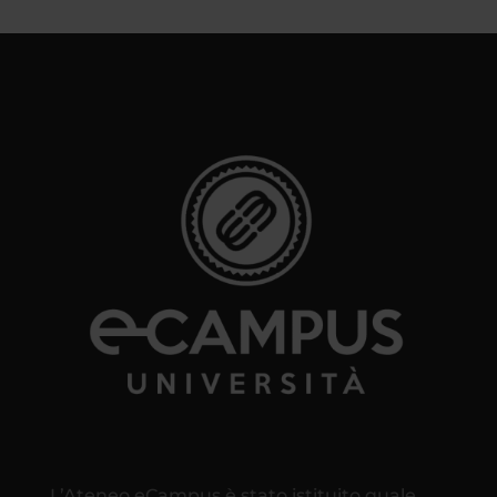
L’Ateneo eCampus è stato istituito quale