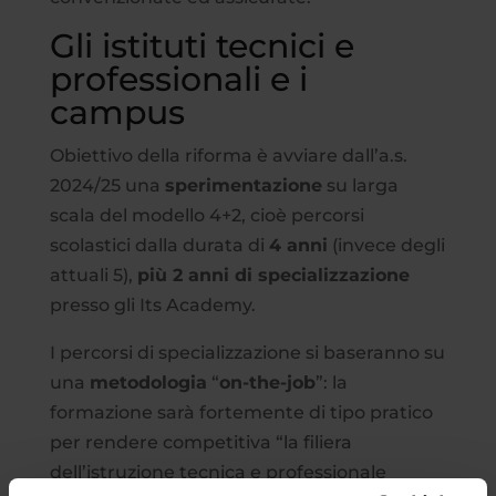
Gli istituti tecnici e
professionali e i
campus
Obiettivo della riforma è avviare dall’a.s.
2024/25 una
sperimentazione
su larga
scala del modello 4+2, cioè percorsi
scolastici dalla durata di
4 anni
(invece degli
attuali 5),
più 2 anni di specializzazione
presso gli Its Academy.
I percorsi di specializzazione si baseranno su
una
metodologia
“
on-the-job
”: la
formazione sarà fortemente di tipo pratico
per rendere competitiva “la filiera
dell’istruzione tecnica e professionale