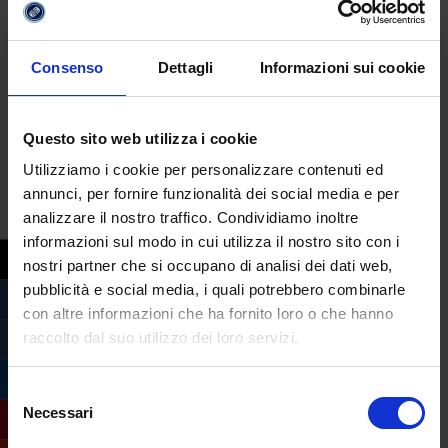
trasformandola in un percorso formativo di
serie A e collegandola con il mondo del
lavoro e dell’impresa”,
ha spiegato
il
Consenso
Dettagli
Informazioni sui cookie
Ministro
Valditara
.
Altra novità è la creazione del “
campus
Questo sito web utilizza i cookie
tecnologico-professionale
”, che
Utilizziamo i cookie per personalizzare contenuti ed
coinvolgerà istituti tecnici e professionali in
annunci, per fornire funzionalità dei social media e per
un percorso unico integrato, con l’ingresso
analizzare il nostro traffico. Condividiamo inoltre
di docenti ed esperti dal mondo del lavoro.
informazioni sul modo in cui utilizza il nostro sito con i
nostri partner che si occupano di analisi dei dati web,
Il disegno di legge ora dovrà passare al
pubblicità e social media, i quali potrebbero combinarle
vaglio delle camere parlamentari, quindi se
con altre informazioni che ha fornito loro o che hanno
ne riparlerà l’anno prossimo.
raccolto dal suo utilizzo dei loro servizi.
Selezione
bullismo
,
docenti
,
giuseppe valditara
,
MIUR
,
Necessari
del
voto in condotta
consenso