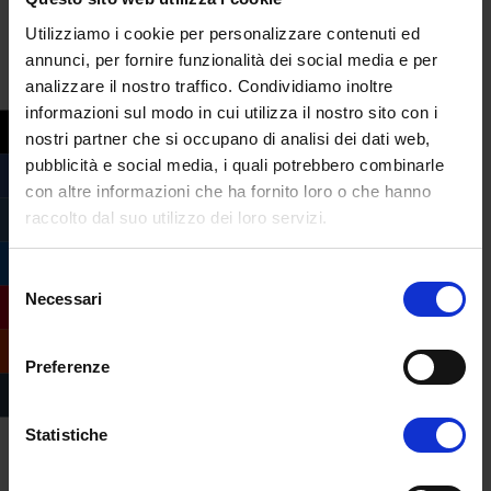
Utilizziamo i cookie per personalizzare contenuti ed
E il fatto che le persone continuino a
annunci, per fornire funzionalità dei social media e per
produrre lacrime in età adulta, ha aggiunto
analizzare il nostro traffico. Condividiamo inoltre
Agron, indica che il pianto è probabilmente
informazioni sul modo in cui utilizza il nostro sito con i
“un comportamento che ci serve per tutta
nostri partner che si occupano di analisi dei dati web,
la vita”.
pubblicità e social media, i quali potrebbero combinarle
con altre informazioni che ha fornito loro o che hanno
raccolto dal suo utilizzo dei loro servizi.
Selezione
Necessari
del
consenso
Preferenze
Statistiche