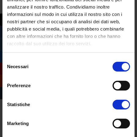
un
thriller storico
in otto episodi che
analizzare il nostro traffico. Condividiamo inoltre
racconta la storia di Nell Jackson, una
informazioni sul modo in cui utilizza il nostro sito con i
giovane donna ingiustamente accusata di
nostri partner che si occupano di analisi dei dati web,
pubblicità e social media, i quali potrebbero combinarle
omicidio che diventa la
fuorilegge più
con altre informazioni che ha fornito loro o che hanno
ricercata dell’Inghilterra del XVIII secolo
.
raccolto dal suo utilizzo dei loro servizi.
Quando uno spirito magico le rivela il suo
destino, Nell si ritrova coinvolta in
Selezione
un’
avventura epica
per scoprire la verità e
Necessari
del
cambiare il suo futuro.
consenso
Preferenze
Statistiche
Marketing