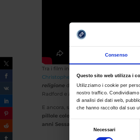
Consenso
Tra i film in programmazione ci sono
I
Questo sito web utilizza i c
Christopher Nolan
,
Roma
di
Federico F
religione
di Marco Bellocchio,
Passio
Utilizziamo i cookie per perso
nostro traffico. Condividiamo 
Radford e
Fuocoammare
di Gianfranc
di analisi dei dati web, pubbl
E ancora, saranno pubblicate
20 pillo
che hanno raccolto dal suo uti
pillole
colorizzate
che mostrano
scene
Selezione
anni Sessanta
, due
convegni
e l’emis
Necessari
del
consenso