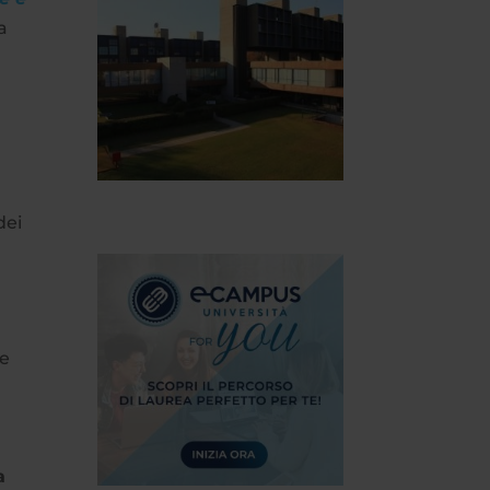
a
dei
,
le
a