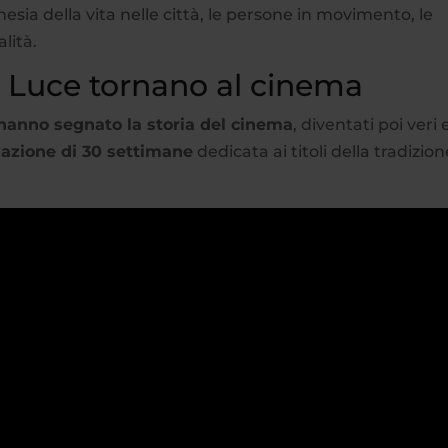
nesia della vita nelle città, le persone in movimento, le
alità.
vio Luce tornano al cinema
 hanno segnato la storia del cinema
, diventati poi veri 
zione di 30 settimane
dedicata ai titoli della tradizion