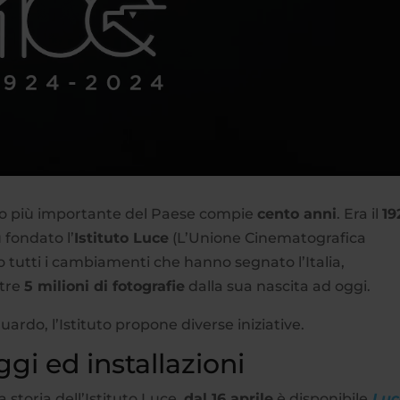
ico più importante del Paese compie
cento anni
. Era il
19
 fondato l’
Istituto Luce
(L’Unione Cinematografica
 tutti i cambiamenti che hanno segnato l’Italia,
ltre
5 milioni di fotografie
dalla sua nascita ad oggi.
ardo, l’Istituto propone diverse iniziative.
gi ed installazioni
 storia dell’Istituto Luce,
dal 16 aprile
è disponibile
Luc