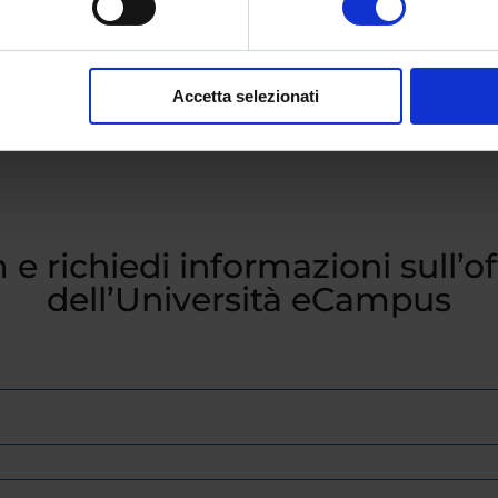
Accetta selezionati
 e richiedi informazioni sull’o
dell’Università eCampus