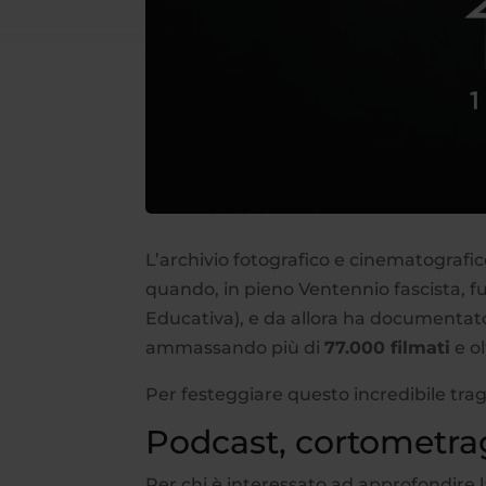
L’archivio fotografico e cinematograf
quando, in pieno Ventennio fascista, fu
Educativa), e da allora ha documentato
ammassando più di
77.000 filmati
e o
Per festeggiare questo incredibile tragu
Podcast, cortometrag
Per chi è interessato ad approfondire la