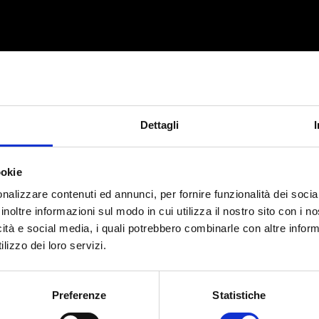
Dettagli
 cento passi
di Marco Tullio Giordana,
Memento
di
ookie
ellini
,
La caduta degli dei
di Luchino Visconti,
L’ora di
ne
di John Turturro,
Il mercante di Venezia
di Michael
nalizzare contenuti ed annunci, per fornire funzionalità dei socia
inoltre informazioni sul modo in cui utilizza il nostro sito con i 
o Rosi.
icità e social media, i quali potrebbero combinarle con altre inform
le
che racconteranno la
storia dell’Istituto Luce
, altre
10
lizzo dei loro servizi.
 di vita quotidiana dell’Italia degli anni Venti fino agl
sione di un
francobollo
dedicato.
Preferenze
Statistiche