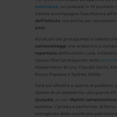
controluce
, un podcast in 10 puntate 
Zalone accompagna l’ascoltatore all’in
dell’Istituto
, ma anche per raccontare
anni
.
Ad alcuni dei protagonisti e talenti cin
cortometraggi
che andranno a compo
repertorio
dell’Archivio Luce. Intitolat
classici filoni protagonisti della
commedi
Massimiliano Bruno, Claudia Gerini, Ed
Rocco Papaleo e Sydney Sibilia.
Sarà poi allestita e aperta al pubblico, 
dotato di un ledwall tra i più grandi d
Quayola
, in cui i
dipinti computaziona
estetica. L’artista e performer di fama
attingendo dallo sconfinato patrimonio 