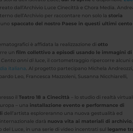
creato dall’Archivio Luce Cinecittà e Chora Media. Andre
terno dell’Archivio per raccontare non solo la
storia
 uno
spaccato del nostro Paese in questi ultimi cento
ematografici è affidata la realizzazione di
otto
rre un
film collettivo a episodi usando le immagini di
o
Cento anni di luce
, il cortometraggio ripercorre alcuni 
a italiana
. Al progetto partecipano Michela Andreozzi
oardo Leo, Francesca Mazzoleni, Susanna Nicchiarelli,
presso il
Teatro 18 a Cinecittà
– lo studio di realtà virtua
’Europa – una
installazione evento e performance di
li
dell’artista esploreranno una nuova gestualità ed
 internazionale darà
nuova vita ai materiali di archivio
,
del Luce, in una serie di video incentrati sul
legame tr