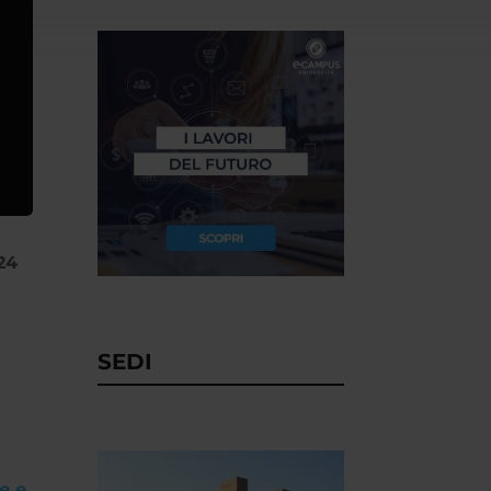
24
SEDI
e e