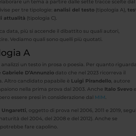
 elaborare un tema a partire dalle sette tracce scelte dal
ivise per tre tipologie:
analisi del testo
(tipologia A),
tes
i attualità
(tipologia C).
a data, più si accende il dibattito su quali autori,
re. Vediamo quali sono quelli più quotati.
ologia A
analizzi un testo in prosa o poesia. Per quanto riguarda
e
Gabriele D’Annunzio
dato che nel 2023 ricorreva il
a. Altro candidato papabile è
Luigi Pirandello
, autore
ompaiono nella prima prova dal 2003. Anche
Italo Svevo
bero essere presi in considerazione dal
MIM
.
 Ungaretti
, oggetto di prova nel 2006, 2011 e 2019, segu
aturità del 2004, del 2008 e del 2012). Anche se
potrebbe fare capolino.