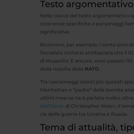
Testo argomentativo,
Nelle tracce del testo argomentativo s
ricorrenze specifiche o personaggi famo
significative.
Ricorrono, per esempio, i cento anni da
Socialista Unitario antifascista che il 
di Mussolini. E ancora, sono passati 110
dalla nascita della
NATO
.
Tra i personaggi storici più quotati spi
Manhattan e “padre” della bomba atomica
ultimi mesi se ne è parlato molto: oltr
dell’Oscar
di Christopher Nolan, il tema
via della guerra tra Ucraina e Russia.
Tema di attualità, ti