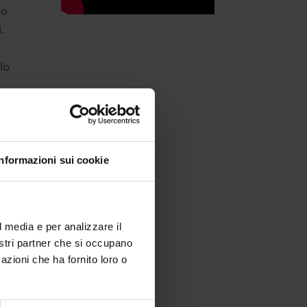
io
.
lo
,
Informazioni sui cookie
si
l media e per analizzare il
tin
nostri partner che si occupano
 la
azioni che ha fornito loro o
ont
.
io e