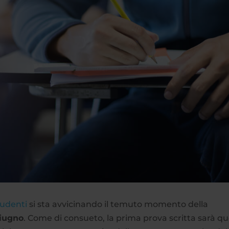
tudenti
si sta avvicinando il temuto momento della
giugno
. Come di consueto, la prima prova scritta sarà qu