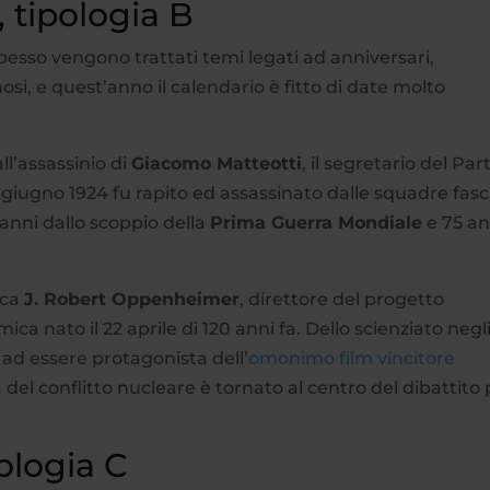
 tipologia B
pesso vengono trattati temi legati ad anniversari,
si, e quest’anno il calendario è fitto di date molto
ll’assassinio di
Giacomo Matteotti
, il segretario del Par
10 giugno 1924 fu rapito ed assassinato dalle squadre fasc
 anni dallo scoppio della
Prima Guerra Mondiale
e 75 an
cca
J. Robert Oppenheimer
, direttore del progetto
 nato il 22 aprile di 120 anni fa. Dello scienziato negl
e ad essere protagonista dell’
omonimo film vincitore
 del conflitto nucleare è tornato al centro del dibattito 
pologia C