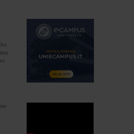
tito
iste
ni
i
per