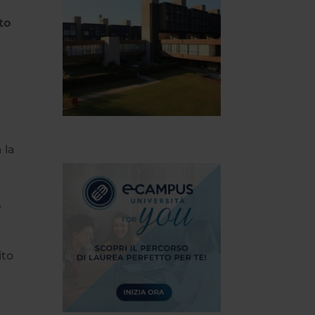
to
 la
e
ito