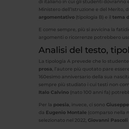
di italiano in cui gli studenti dovranno
Ministero dell’Istruzione e del Merito, d
argomentativo
(tipologia B) e il
tema d
E come sempre, più si avvicina la fatidic
argomenti o ricorrenze potrebbero usci
Analisi del testo, tip
La tipologia A prevede che lo studente 
prosa
, l’autore più quotato pare esser
160esimo anniversario della sua nascit
sempre più studiato i cui testi non c
Italo Calvino
(nato 100 anni fa) potreb
Per la
poesia
, invece, ci sono
Giuseppe
da
Eugenio Montale
(comparso nella m
selezionato nel 2022,
Giovanni Pascoli