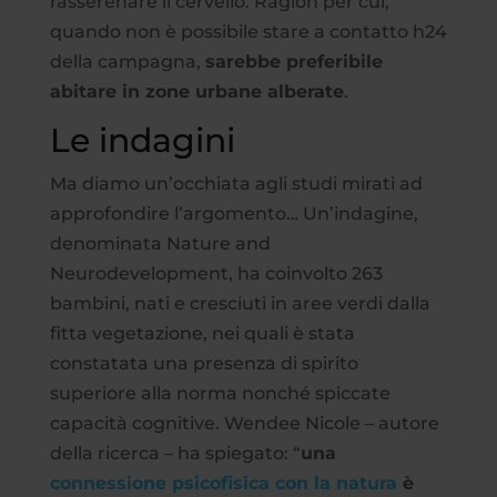
rasserenare il cervello. Ragion per cui,
quando non è possibile stare a contatto h24
della campagna,
sarebbe preferibile
abitare in zone urbane alberate
.
Le indagini
Ma diamo un’occhiata agli studi mirati ad
approfondire l’argomento… Un’indagine,
denominata Nature and
Neurodevelopment, ha coinvolto 263
bambini, nati e cresciuti in aree verdi dalla
fitta vegetazione, nei quali è stata
constatata una presenza di spirito
superiore alla norma nonché spiccate
capacità cognitive. Wendee Nicole – autore
della ricerca – ha spiegato: “
una
connessione psicofisica con la natura
è