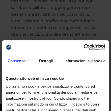
fatto che il medico curante, in quei luoghi,
sarebbe facilitato a raggiungere i propri
pazienti e a seguirli con più costanza. E,
vista l’assenza di traffico e semafori, il suo
intervento sarebbe più tempestivo in caso
di emergenza. E che dire di malattie come
la depressione, il cui fantasma si
dissolverebbe quando ci si trova a contatto
con la natura? A confermarlo è uno studio
dell’istituto centrale di salute psichica
Consenso
Dettagli
Informazioni sui cookie
dell’
Università di Mannheim
.
Circondarsi di
vegetazione ridurrebbe del 40% il rischio
Questo sito web utilizza i cookie
di soffrire di disturbi dell’umore
.
Utilizziamo i cookie per personalizzare contenuti ed
annunci, per fornire funzionalità dei social media e per
analizzare il nostro traffico. Condividiamo inoltre
informazioni sul modo in cui utilizza il nostro sito con i
nostri partner che si occupano di analisi dei dati web,