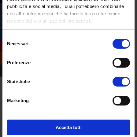
pubblicità e social media, i quali potrebbero combinarle
con altre informazioni che ha fornito loro o che hanno
raccolto dal suo utilizzo dei loro servizi.
Selezione
Necessari
del
consenso
Preferenze
Statistiche
Marketing
Compila il form e
richiedi informazioni
sull’offerta formativa
Accetta tutti