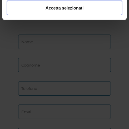
dell’Università
Accetta selezionati
eCampus