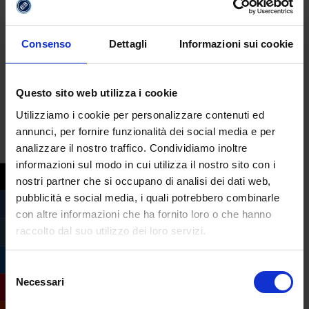
quotidiani
La laurea in Letteratura, Arte, Musica e
Consenso
Dettagli
Informazioni sui cookie
Spettacolo, indirizzo Letterario, permette
inoltre di proseguire gli studi, senza CFU
aggiuntivi, nel corso di laurea magistrale in
Questo sito web utilizza i cookie
Filologia Moderna e di conseguire così i
Utilizziamo i cookie per personalizzare contenuti ed
crediti formativi necessari a partecipare ai
annunci, per fornire funzionalità dei social media e per
concorsi e insegnare a scuola le seguenti
analizzare il nostro traffico. Condividiamo inoltre
materie: Italiano (o discipline letterarie),
informazioni sul modo in cui utilizza il nostro sito con i
Latino, Storia e Geografia.
nostri partner che si occupano di analisi dei dati web,
pubblicità e social media, i quali potrebbero combinarle
Per visionare il programma completo della
con altre informazioni che ha fornito loro o che hanno
laurea triennale in
Letteratura, Arte, Musica
raccolto dal suo utilizzo dei loro servizi.
e Spettacolo – indirizzo Letterario
e per
avere maggiori informazioni compila il form
Selezione
Necessari
qui sotto
del
consenso