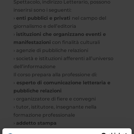
Spettacolo, indirizzo Letterario, possono
inserirsi sono i seguenti:
›
enti pubblici e privati
nel campo del
giornalismo e dell’editoria
›
istituzioni che organizzano eventi e
manifestazioni
con finalità culturali
› agenzie di pubbliche relazioni
› società e istituzioni afferenti all’universo
dell’informazione
Il corso prepara alla professione di:
›
esperto di comunicazione letteraria e
pubbliche relazioni
› organizzatore di fiere e convegni
› tutor, istitutore, insegnante nella
formazione professionale
›
addetto stampa
› redattore di case editrici, di riviste e di