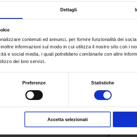
fluenze
.
Dettagli
ookie
nalizzare contenuti ed annunci, per fornire funzionalità dei socia
inoltre informazioni sul modo in cui utilizza il nostro sito con i 
icità e social media, i quali potrebbero combinarle con altre inform
lizzo dei loro servizi.
Preferenze
Statistiche
 e richiedi informazioni sull’o
Accetta selezionati
dell’Università eCampus