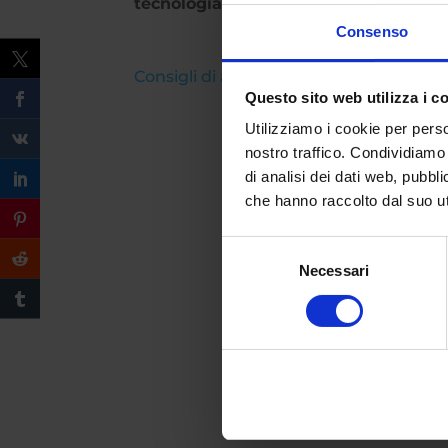
tecnologia, psiche umana e le sue in
Consenso
Consigli di ascolto e lettura
Questo sito web utilizza i c
Utilizziamo i cookie per perso
nostro traffico. Condividiamo 
di analisi dei dati web, pubbl
che hanno raccolto dal suo uti
Selezione
Necessari
del
consenso
Compila il form