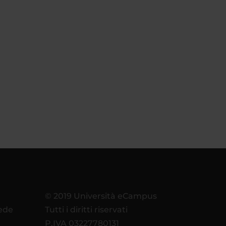
© 2019 Università eCampus
sede
Tutti i diritti riservati
P.IVA 03227780131