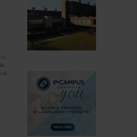
a
.
.it
.
da
i di