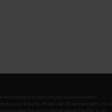
teneo eCampus è stato istituito quale Università
ematica con Decreto Ministeriale 30 gennaio 2006. Ha 
rativa presso l’ex centro IBM di Novedrate (CO), in un