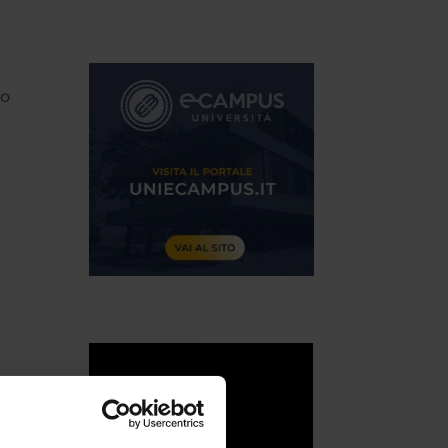
no
etto
tra