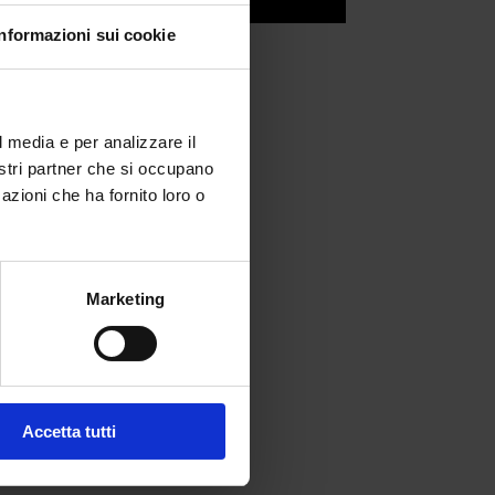
Informazioni sui cookie
l media e per analizzare il
nostri partner che si occupano
azioni che ha fornito loro o
Marketing
fferta formativa
Accetta tutti