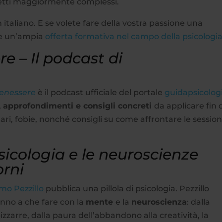
petti maggiormente complessi.
n italiano. E se volete fare della vostra passione una
re un’ampia
offerta formativa nel campo della psicologi
e – Il podcast di
benessere
è il podcast ufficiale del portale
guidapsicologi
,
approfondimenti e consigli concreti
da applicare fin 
tari, fobie, nonché consigli su come affrontare le session
sicologia e le neuroscienze
orni
mo Pezzillo
pubblica una pillola di psicologia. Pezzillo
hanno a che fare con la
mente
e la
neuroscienza
: dalla
izzarre, dalla paura dell’abbandono alla creatività, la