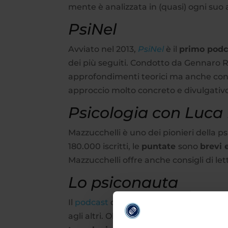
mente è analizzata in (quasi) ogni suo 
PsiNel
Avviato nel 2013,
PsiNel
è il
primo podca
dei più seguiti. Condotto da Gennaro R
approfondimenti teorici ma anche consi
approccio molto concreto e divulgativ
Psicologia con Luca
Mazzucchelli è uno dei pionieri della ps
180.000 iscritti, le
puntate
sono
brevi 
Mazzucchelli offre anche consigli di le
Lo psiconauta
Il
podcast
di Valerio Rosso, medico, psi
agli altri. Oltre alla
psicologia
e
neuros