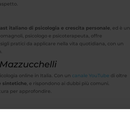
aspetto.
st italiano di psicologia e crescita personale
, ed è u
omagnoli, psicologo e psicoterapeuta, offre
gli pratici da applicare nella vita quotidiana, con un
o.
 Mazzucchelli
icologia online in Italia. Con un
canale YouTube
di oltre
e sintetiche
, e rispondono ai dubbi più comuni.
ttura per approfondire.
chiatra e psicoterapeuta, è di un respiro più ampio risp
cienze
, Rosso tratta anche di tecnologia e del
rapporto 