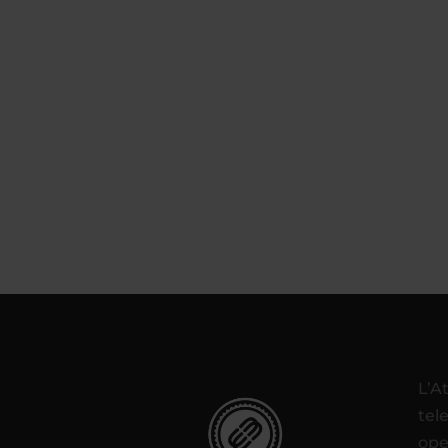
L’A
tel
ope