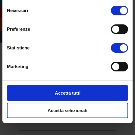
Selezione
Necessari
del
consenso
Preferenze
Compila il form e
Statistiche
richiedi informazioni
sull’offerta formativa
Marketing
dell’Università
eCampus
Accetta tutti
Accetta selezionati