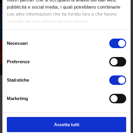
pubblicità e social media, i quali potrebbero combinarle
con altre informazioni che ha fornito loro o che hanno
raccolto dal suo utilizzo dei loro servizi.
Selezione
Necessari
del
consenso
Preferenze
Statistiche
Marketing
Compila il form e
richiedi informazioni
Accetta tutti
sull’offerta formativa