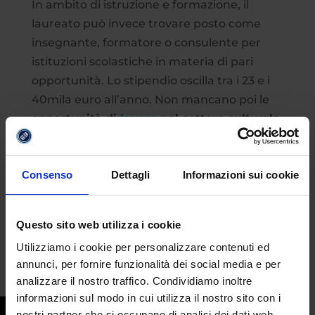
In ambito di istruzione e formazione, il
laureato può invece trovare posto come
insegnante, formatore o consulente per
istituzioni scolastiche in materia di pari
opportunità. Lo stipendio oscilla tra i 23 e i
40mila euro all’anno. Non mancano poi le
opportunità di
lavoro
nel settore culturale
e museale, legale e delle risorse umane.
Anche in questo caso, lo stipendio varia in
base al ruolo, all’organizzazione presso cui si
Consenso
Dettagli
Informazioni sui cookie
presta servizio e all’esperienza.
Questo sito web utilizza i cookie
#genderandequability
,
#sbocchilavorativi
Utilizziamo i cookie per personalizzare contenuti ed
annunci, per fornire funzionalità dei social media e per
analizzare il nostro traffico. Condividiamo inoltre
informazioni sul modo in cui utilizza il nostro sito con i
nostri partner che si occupano di analisi dei dati web,