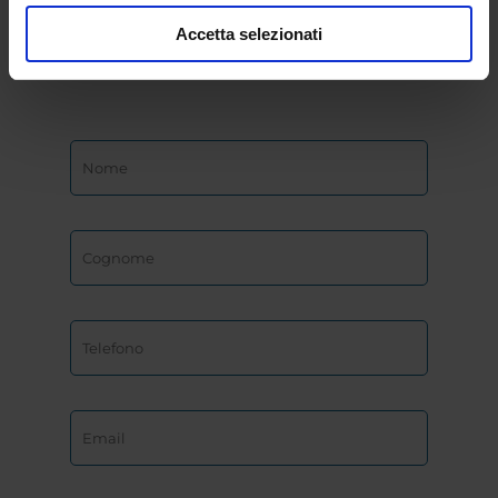
dell’Università
Accetta selezionati
eCampus