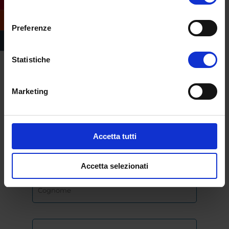
consenso
Preferenze
Compila il form e
richiedi informazioni
sull’offerta formativa
Statistiche
dell’Università
eCampus
Marketing
Accetta tutti
Accetta selezionati