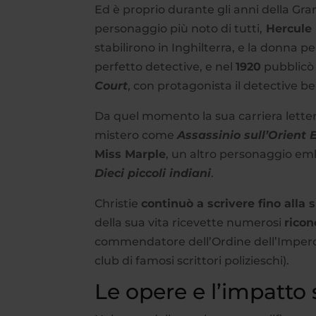
Ed è proprio durante gli anni della Gr
personaggio più noto di tutti,
Hercule 
stabilirono in Inghilterra, e la donna 
perfetto detective, e nel
1920
pubblicò 
Court
, con protagonista il detective b
Da quel momento la sua carriera lettera
mistero come
Assassinio sull’Orient 
Miss Marple
, un altro personaggio emb
Dieci piccoli indiani
.
Christie
continuò a scrivere fino alla
della sua vita ricevette numerosi
rico
commendatore dell’Ordine dell’Impero 
club di famosi scrittori polizieschi).
Le opere e l’impatto 