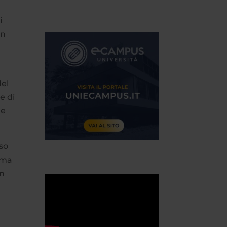
i
un
del
e di
me
rso
ama
un