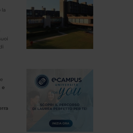
 la
e
suoi
di
ie
a e
erra