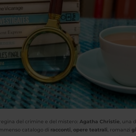
egina del crimine e del mistero:
Agatha Christie
, una d
n immenso catalogo di
racconti
,
opere teatrali
, romanzi
gi