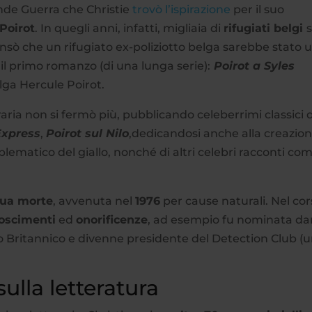
ande Guerra che Christie
trovò l’ispirazione
per il suo
Poirot
. In quegli anni, infatti, migliaia di
rifugiati belgi
s
pensò che un rifugiato ex-poliziotto belga sarebbe stato 
il primo romanzo (di una lunga serie):
Poirot a Syles
elga Hercule Poirot.
ria non si fermò più, pubblicando celeberrimi classici 
Express
,
Poirot sul Nilo
,dedicandosi anche alla creazion
lematico del giallo, nonché di altri celebri racconti co
 sua morte
, avvenuta nel
1976
per cause naturali. Nel co
noscimenti
ed
onorificenze
, ad esempio fu nominata d
Britannico e divenne presidente del Detection Club (
sulla letteratura