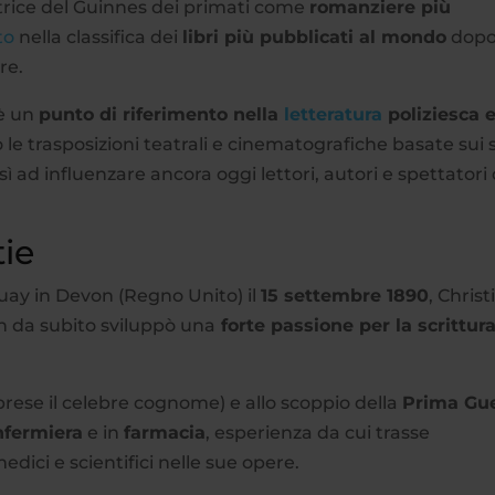
trice del Guinnes dei primati come
romanziere più
to
nella classifica dei
libri più pubblicati al mondo
dopo
re.
 è un
punto di riferimento nella
letteratura
poliziesca 
 le trasposizioni teatrali e cinematografiche basate sui 
ì ad influenzare ancora oggi lettori, autori e spettatori 
tie
uay in Devon (Regno Unito) il
15 settembre 1890
, Christ
n da subito sviluppò una
forte passione per la scrittur
prese il celebre cognome) e allo scoppio della
Prima Gu
nfermiera
e in
farmacia
, esperienza da cui trasse
edici e scientifici nelle sue opere.