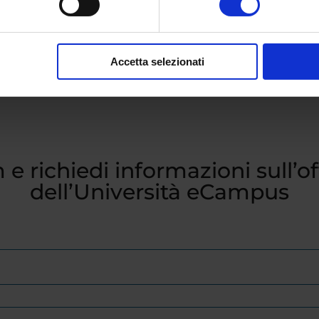
Accetta selezionati
 e richiedi informazioni sull’o
dell’Università eCampus