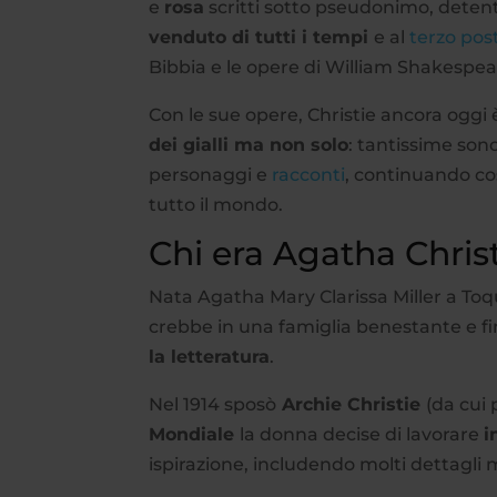
e
rosa
scritti sotto pseudonimo, deten
venduto di tutti i tempi
e al
terzo pos
Bibbia e le opere di William Shakespea
Con le sue opere, Christie ancora oggi
dei gialli ma non solo
: tantissime sono
personaggi e
racconti
, continuando cos
tutto il mondo.
Chi era Agatha Chris
Nata Agatha Mary Clarissa Miller a Toq
crebbe in una famiglia benestante e fi
la letteratura
.
Nel 1914 sposò
Archie Christie
(da cui 
Mondiale
la donna decise di lavorare
i
ispirazione, includendo molti dettagli m