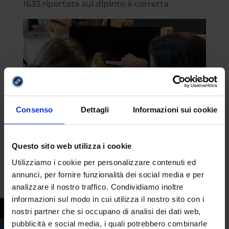
1633 riportata sul dipinto è corretta.
Consenso
Dettagli
Informazioni sui cookie
Questo sito web utilizza i cookie
Researchers looking at Rembrandt’s Vision
of Zacharias in the Temple. Photo:
Utilizziamo i cookie per personalizzare contenuti ed
annunci, per fornire funzionalità dei social media e per
Rijksmuseum/Kelly Schenk.
Fonte:
analizzare il nostro traffico. Condividiamo inoltre
Rijksmuseum
informazioni sul modo in cui utilizza il nostro sito con i
“
È meraviglioso che ora sia possibile
nostri partner che si occupano di analisi dei dati web,
conoscere meglio il giovane Rembrandt
:
pubblicità e social media, i quali potrebbero combinarle