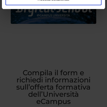
Compila il form e
richiedi informazioni
sull’offerta formativa
dell’Università
eCampus