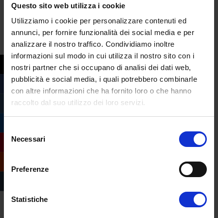
Questo sito web utilizza i cookie
direttamente sulla qualità del percorso
Utilizziamo i cookie per personalizzare contenuti ed
formativo degli studenti più vulnerabili.
annunci, per fornire funzionalità dei social media e per
Quasi il 60% degli alunni ha cambiato
analizzare il nostro traffico. Condividiamo inoltre
insegnante di sostegno rispetto l’anno
informazioni sul modo in cui utilizza il nostro sito con i
scolastico precedente
, salendo al 61% nelle
nostri partner che si occupano di analisi dei dati web,
scuole secondarie di primo grado e al 70%
pubblicità e social media, i quali potrebbero combinarle
nelle scuole dell’infanzia, senza particolari
con altre informazioni che ha fornito loro o che hanno
raccolto dal suo utilizzo dei loro servizi.
differenze territoriali né variazioni annuali.
Il quadro è ancora più preoccupante se si
Selezione
considera che il
9,4%
degli alunni con
Necessari
del
disabilità ha cambiato insegnante di
consenso
sostegno anche
nel corso dello stesso
Preferenze
anno scolastico
, e il
7,6% di questi aveva
già subito un cambio rispetto l’anno
Statistiche
precedente
, incidendo in modo
sproporzionato chi avrebbe più bisogno di