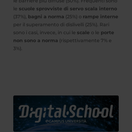
le barriere più diffuse (50%). Frequenti sono
le
scuole sprovviste di servo scala interno
(37%),
bagni a norma
(25%) o
rampe interne
per il superamento di dislivelli (25%). Rari
sono i casi, invece, in cui le
scale
o le
porte
non sono a norma
(rispettivamente 7% e
3%).