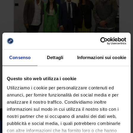
Consenso
Dettagli
Informazioni sui cookie
Beatrice Mosca discute la prima tesi di
Dottorato di Ricerca internazionale in
Medium e Medialità dell’Università
eCampus in co-tutela con l’Universidad
Complutense de Madrid
Questo sito web utilizza i cookie
da
|
Lug 3, 2026
Redazione
Utilizziamo i cookie per personalizzare contenuti ed
Nella giornata del 2 luglio 2026, presso la
annunci, per fornire funzionalità dei social media e per
sede dell’Università eCampus di…
analizzare il nostro traffico. Condividiamo inoltre
informazioni sul modo in cui utilizza il nostro sito con i
leggi tutto
nostri partner che si occupano di analisi dei dati web,
pubblicità e social media, i quali potrebbero combinarle
con altre informazioni che ha fornito loro o che hanno