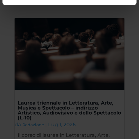
Laurea triennale in Letteratura, Arte,
Musica e Spettacolo – indirizzo
Artistico, Audiovisivo e dello Spettacolo
(L-10)
da
|
Lug 1, 2026
Redazione
Il corso di laurea in Letteratura, Arte,