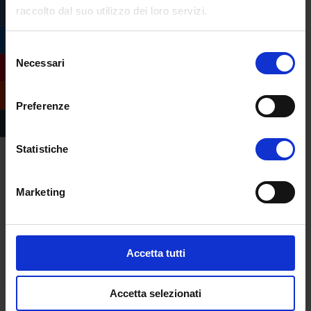
raccolto dal suo utilizzo dei loro servizi.
Selezione
Necessari
del
consenso
Preferenze
Statistiche
Master universitario di I livello Esperto
Marketing
in nuove dipendenze
da
|
Lug 3, 2026
Redazione
Il master di I livello Esperto in nuove
dipendenze dell’Università eCampus è…
Accetta tutti
leggi tutto
Accetta selezionati