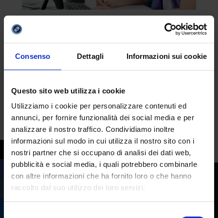
Concorso docenti, pubblicato bando.
Iscrizioni aperte fino al 9 gennaio
da
Redazione
|
Dic 12, 2023
|
Mondo Scuola
Consenso
Dettagli
Informazioni sui cookie
Dopo oltre un anno di attesa, finalmente è
stato pubblicato il bando per il concorso
Questo sito web utilizza i cookie
straordinario, che ha l’obiettivo di coprire
Utilizziamo i cookie per personalizzare contenuti ed
trentamila posti, di cui un terzo sono posti
annunci, per fornire funzionalità dei social media e per
di sostegno. Il bando e i posti a disposizione
analizzare il nostro traffico. Condividiamo inoltre
Le iscrizioni al concorso si sono aperte ieri...
informazioni sul modo in cui utilizza il nostro sito con i
nostri partner che si occupano di analisi dei dati web,
pubblicità e social media, i quali potrebbero combinarle
con altre informazioni che ha fornito loro o che hanno
raccolto dal suo utilizzo dei loro servizi.
Selezione