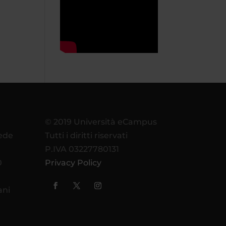
© 2019 Università eCampus
sede
Tutti i diritti riservati
P.IVA 03227780131
0
Privacy Policy
ani