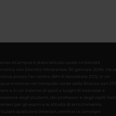
teneo eCampus è stato istituito quale Università
ematica con Decreto Ministeriale 30 gennaio 2006. Ha 
rativa presso l’ex centro IBM di Novedrate (CO), in un
pus immerso nel tranquillo verde della Brianza con 27
ere e in un insieme di spazi e luoghi di interesse a
osizione degli studenti, dei professori e degli ospiti itali
tranieri per gli esami e le attività di arricchimento
riculare quali corsi intensivi, seminari e convegni