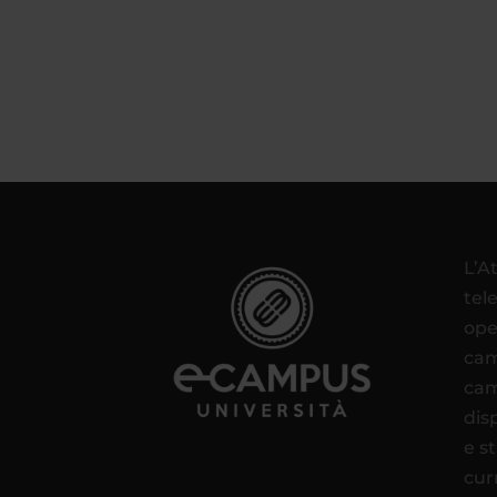
L’A
tel
ope
cam
cam
disp
e s
cur