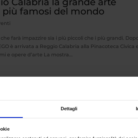
o Calabria la grande arte
i più famosi del mondo
enti
he farà impazzire sia i più piccoli che i più grandi. Dop
O è arrivata a Reggio Calabria alla Pinacoteca Civica e
mi e opere d’arte La mostra...
Dettagli
ookie