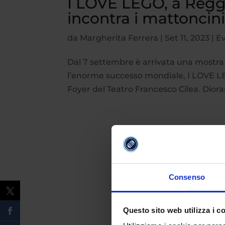
I LOVE LEGO, a Reggi
incontra i mattoncin
da
Margherita Ferrera
|
Set 11, 2023
|
Ev
Dal 7 settembre è arrivata una mostra c
l’enorme successo mondiale, I LOVE LEG
Foyer del Teatro Francesco Cilea. Diora
Consenso
Questo sito web utilizza i c