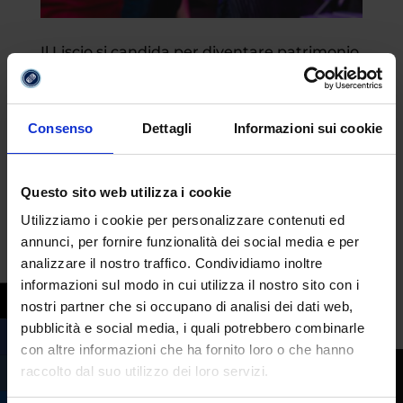
Il Liscio si candida per diventare patrimonio
immateriale Unesco
da
Margherita Ferrera
|
Lug 24, 2023
|
Attualità
Consenso
Dettagli
Informazioni sui cookie
È una delle tradizioni più amate ed iconiche
dell’Emilia Romagna il Liscio. Una tradizione
Questo sito web utilizza i cookie
che non è solo musica e ballo, ma anche
Utilizziamo i cookie per personalizzare contenuti ed
cultura e comunità. Per questo la Regione
annunci, per fornire funzionalità dei social media e per
Emilia Romagna ha deciso di candidare il
analizzare il nostro traffico. Condividiamo inoltre
Liscio come patrimonio immateriale
informazioni sul modo in cui utilizza il nostro sito con i
dell’Unesco,...
nostri partner che si occupano di analisi dei dati web,
pubblicità e social media, i quali potrebbero combinarle
con altre informazioni che ha fornito loro o che hanno
raccolto dal suo utilizzo dei loro servizi.