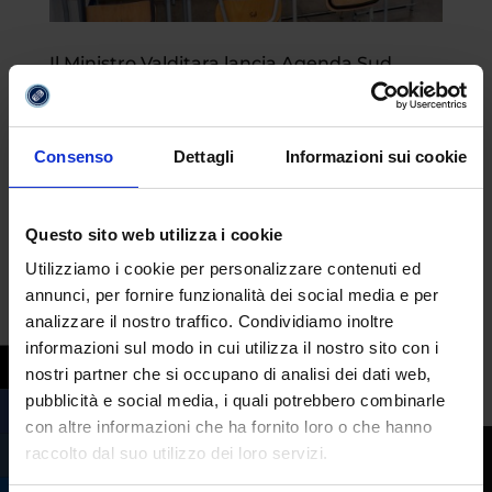
Il Ministro Valditara lancia Agenda Sud
contro la dispersione scolastica
da
Margherita Ferrera
|
Giu 13, 2023
|
Mondo
Scuola
Consenso
Dettagli
Informazioni sui cookie
È un progetto ambizioso quello lanciato dal
Ministro dell’Istruzione e del Merito
Questo sito web utilizza i cookie
Giuseppe Valditara. Agenda Sud, questo è il
Utilizziamo i cookie per personalizzare contenuti ed
nome del piano, pone al centro il
annunci, per fornire funzionalità dei social media e per
Mezzogiorno e ha l’obiettivo di “dare una
analizzare il nostro traffico. Condividiamo inoltre
visione e una strategia e affrontare le
informazioni sul modo in cui utilizza il nostro sito con i
tematiche che...
nostri partner che si occupano di analisi dei dati web,
pubblicità e social media, i quali potrebbero combinarle
con altre informazioni che ha fornito loro o che hanno
raccolto dal suo utilizzo dei loro servizi.