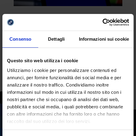
Raffa, da oggi su Disney+ la docuserie su
Raffella Carrà
da
Redazione
|
Dic 27, 2023
|
Serie TV
Consenso
Dettagli
Informazioni sui cookie
Arriva oggi su Disney+ Raffa, la prima
docuserie in tre puntate per celebrare
Raffaella Carrà, regina della televisione
Questo sito web utilizza i cookie
italiana, icona pop italiana e mondiale, ed
Utilizziamo i cookie per personalizzare contenuti ed
icona della comunità LGBT. Raffa A poco più
annunci, per fornire funzionalità dei social media e per
di due anni dalla sua scomparsa, Raffa
analizzare il nostro traffico. Condividiamo inoltre
informazioni sul modo in cui utilizza il nostro sito con i
ripercorre la vita...
nostri partner che si occupano di analisi dei dati web,
pubblicità e social media, i quali potrebbero combinarle
con altre informazioni che ha fornito loro o che hanno
raccolto dal suo utilizzo dei loro servizi.