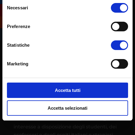
Selezione
Necessari
del
consenso
Preferenze
Statistiche
Marketing
L’Ateneo eCampus è stato istituito quale
Università telematica con Decreto
Ministeriale 30 gennaio 2006. Ha sede
Accetta tutti
operativa presso l’ex centro IBM di
Novedrate (CO), in un campus immerso nel
Accetta selezionati
tranquillo verde della Brianza con 270
camere e in un insieme di spazi e luoghi di
interesse a disposizione degli studenti, dei
professori e degli ospiti italiani e stranieri