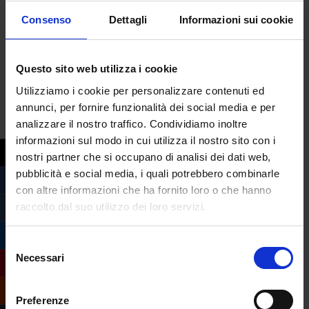
eCampus
Consenso
Dettagli
Informazioni sui cookie
L’Università eCampus, pur essendo
un’università telematica che eroga i suoi
Questo sito web utilizza i cookie
servizi principalmente in modalità online, è
Utilizziamo i cookie per personalizzare contenuti ed
profondamente radicata nel territorio
annunci, per fornire funzionalità dei social media e per
grazie alla presenza di numerose sedi
analizzare il nostro traffico. Condividiamo inoltre
fisiche diffuse capillarmente in tutta Italia.
informazioni sul modo in cui utilizza il nostro sito con i
Una realtà costruita nel...
nostri partner che si occupano di analisi dei dati web,
pubblicità e social media, i quali potrebbero combinarle
con altre informazioni che ha fornito loro o che hanno
raccolto dal suo utilizzo dei loro servizi.
Selezione
Necessari
del
consenso
Preferenze