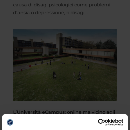
causa di disagi psicologici come problemi
d’ansia o depressione, o disagi...
L’Università eCampus: online ma vicino agli
studenti grazie alle sedi
da
Redazione
|
Apr 23, 2025
|
Mondo