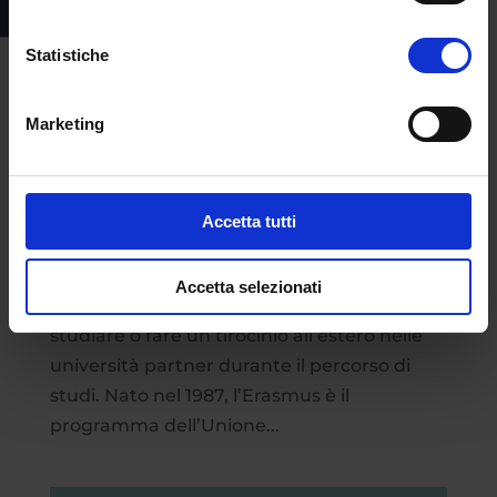
Statistiche
Il Programma Erasmus+ con l’Università
Marketing
eCampus
da
Redazione
|
Mar 12, 2025
|
Mondo
eCampus
Accetta tutti
Dal 2018 l’Università eCampus partecipa
ufficialmente a Erasmus+, il programma
Accetta selezionati
dell’Unione Europea che permette di
studiare o fare un tirocinio all’estero nelle
università partner durante il percorso di
studi. Nato nel 1987, l’Erasmus è il
programma dell’Unione...