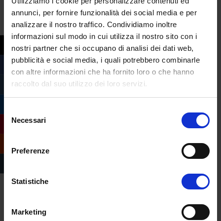
Utilizziamo i cookie per personalizzare contenuti ed
“Asincrona” vuol dire che una lezione
annunci, per fornire funzionalità dei social media e per
può essere lì e te la vai a guardare
analizzare il nostro traffico. Condividiamo inoltre
quando vuoi, anche gestendoti, per
esempio, con fratelli e sorelle in casa.
informazioni sul modo in cui utilizza il nostro sito con i
Perché non è che tutti possano stare
nostri partner che si occupano di analisi dei dati web,
online in contemporanea sullo stesso
pubblicità e social media, i quali potrebbero combinarle
computer di casa, no?
con altre informazioni che ha fornito loro o che hanno
«Naturalmente, questo prelude e sottolinea
raccolto dal suo utilizzo dei loro servizi.
il fatto che l’attività online, in e-learning,
non è affatto un’attività di scarsa qualità,
Selezione
anzi necessita di alcune caratteristiche e
Necessari
del
competenze che vanno sicuramente
consenso
recuperate da tutto quel mondo che fino a
Preferenze
ieri ha privilegiato, forzatamente anche
perché l’organizzazione era quella, l’attività
Statistiche
di presenza. Sicuramente non è da
stigmatizzare, però il contributo dello
Marketing
strumento tecnologico può aiutare molto,