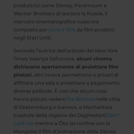
produttrici come Disney, Paramount e
Warner Brothers di lasciare la Russia, il
mercato cinematografico russo era
composto per
circa il 70%
da film prodotti
negli Stati Uniti.
Secondo l’autrice dell’articolo del New York
Times Valeriya Safronova,
alcuni cinema
dichiarano apertamente di proiettare film
piratati
, altri invece permettono a privati di
affittare una sala e proiettare a pagamento
diverse pellicole. È così che alcuni russi
hanno potuto vedere
The Batman
nelle città
di Ekaterinburg e Ivanovo, a Machačkala
(capitale della regione del Daghestan)
Don’t
Look Up
mentre a
Čita (al confine con la
Mongolia) il film d’animazione della Disney