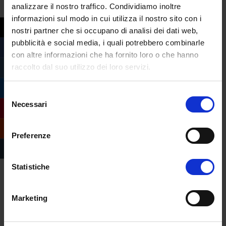
professionale a prevenire tali pratiche.”
analizzare il nostro traffico. Condividiamo inoltre
informazioni sul modo in cui utilizza il nostro sito con i
nostri partner che si occupano di analisi dei dati web,
pubblicità e social media, i quali potrebbero combinarle
con altre informazioni che ha fornito loro o che hanno
raccolto dal suo utilizzo dei loro servizi.
Selezione
Necessari
del
consenso
Preferenze
Statistiche
Marketing