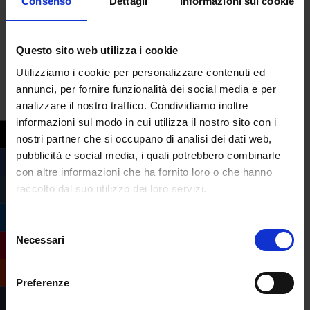
Consenso
Dettagli
Informazioni sui cookie
protagonisti si troveranno a dover
affrontare nuovi nemici in battaglie epocali,
Questo sito web utilizza i cookie
nuovi amori e un segreto di famiglia che
potrebbe rovinare tutto.
Utilizziamo i cookie per personalizzare contenuti ed
annunci, per fornire funzionalità dei social media e per
analizzare il nostro traffico. Condividiamo inoltre
informazioni sul modo in cui utilizza il nostro sito con i
nostri partner che si occupano di analisi dei dati web,
pubblicità e social media, i quali potrebbero combinarle
con altre informazioni che ha fornito loro o che hanno
raccolto dal suo utilizzo dei loro servizi.
Selezione
Necessari
del
consenso
Preferenze