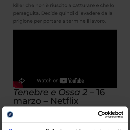
killer che non è riuscito a catturare e che lo
perseguita. Decide quindi di evadere dalla
prigione per portare a termine il lavoro.
Tenebre e Ossa 2
– 16
marzo – Netflix
Per gli amanti del
fantasy
torna
Tenebre e
Ossa
. Nella seconda stagione, tratta dai
bestseller mondiali di Leigh Bardugo, i