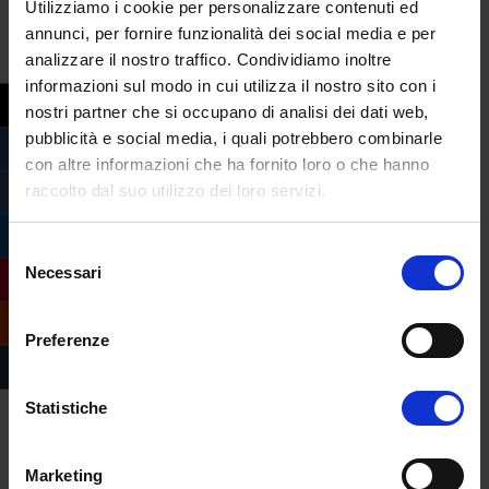
Utilizziamo i cookie per personalizzare contenuti ed
altri il
Centro di Ricerca sull’Apprendimento
annunci, per fornire funzionalità dei social media e per
e sul diritto allo studio (CRAD)
e
analizzare il nostro traffico. Condividiamo inoltre
partecipando al
progetto SAVED
della
informazioni sul modo in cui utilizza il nostro sito con i
Regione Lombardia fin dal 2018.
nostri partner che si occupano di analisi dei dati web,
pubblicità e social media, i quali potrebbero combinarle
In collaborazione con la Fondazione Mama
con altre informazioni che ha fornito loro o che hanno
Sofia, sono disponibili
43
borse di studio in
raccolto dal suo utilizzo dei loro servizi.
ricordo dell’Ambasciatore Luca Attanasio
.
Le borse sono valide per l’iscrizione a un
Selezione
corso di
laurea triennale o magistrale
Necessari
del
presso l’Università eCampus e per
consenso
altrettanti
corsi abilitanti di italiano
, grazie
Preferenze
anche al supporto di Vexavit e ANPIT. Gli
studenti beneficiari saranno selezionati da
Statistiche
12 Paesi:
Afghanistan
,
Albania
,
Algeria
,
Etiopia
,
Libia
,
Marocco
,
Niger
,
Nigeria
,
Repubblica del Congo
,
Repubblica
Marketing