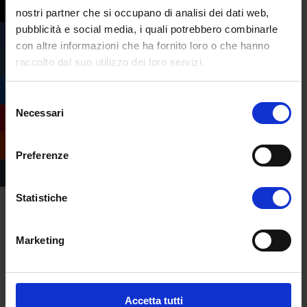
della propria infanzia ma non di cosa
nostri partner che si occupano di analisi dei dati web,
hanno mangiato a pranzo o di chi
pubblicità e social media, i quali potrebbero combinarle
con altre informazioni che ha fornito loro o che hanno
hanno incontrato il giorno prima.
raccolto dal suo utilizzo dei loro servizi.
Continua Budson: “Non ascoltiamo le
Selezione
canzoni solo una volta. Abbiamo nel tempo
Necessari
del
diverse opportunità di registrare quel
consenso
ricordo.
La musica che è profondamente
Preferenze
consolidata in noi può sbloccare dei
ricordi fotografici
. Riusciamo a ricordarci
dettagli più vividi del passato quando
Statistiche
sentiamo la musica”.
Marketing
alzheimer
,
memoria
,
musica
Accetta tutti