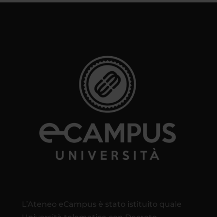
L’Ateneo eCampus è stato istituito quale