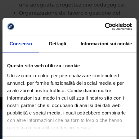
una adeguata progettazione pedagogica;
Organizzazione del lavoro e gestione del
personale, con particolare riferimento alla
realtà’ del personale scolastico;
Valutazione ed autovalutazione del
Consenso
Dettagli
Informazioni sui cookie
personale, degli apprendimenti e dei
sistemi e dei processi scolastici;
Elementi di diritto civile e amministrativo,
Questo sito web utilizza i cookie
con particolare riferimento alle
Utilizziamo i cookie per personalizzare contenuti ed
obbligazioni giuridiche e alle
annunci, per fornire funzionalità dei social media e per
responsabilità tipiche del dirigente
analizzare il nostro traffico. Condividiamo inoltre
scolastico, nonché di diritto penale con
informazioni sul modo in cui utilizza il nostro sito con i
particolare riferimento ai delitti contro la
nostri partner che si occupano di analisi dei dati web,
pubblica amministrazione e in danno di
pubblicità e social media, i quali potrebbero combinarle
minorenni;
con altre informazioni che ha fornito loro o che hanno
Contabilità di Stato, con particolare
raccolto dal suo utilizzo dei loro servizi.
riferimento alla programmazione e