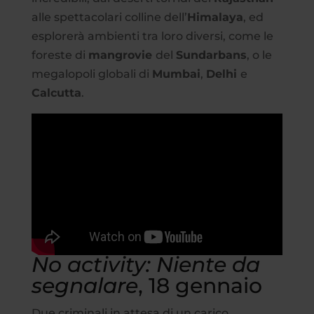
alle spettacolari colline dell’
Himalaya
, ed
esplorerà ambienti tra loro diversi, come le
foreste di
mangrovie
del
Sundarbans
, o le
megalopoli globali di
Mumbai
,
Delhi
e
Calcutta
.
No activity: Niente da
segnalare
, 18 gennaio
Due criminali in attesa di un carico