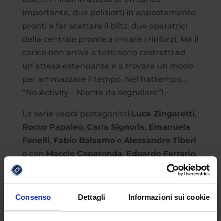
importante, due poliziotti in appostamento
pronti a far scattare il blitz, due operatrici
della centrale pronte a inviare i rinforzi. Ma il
carico non arriva e tutti sono costretti ad
un’attesa estenuante e a trovare un modo
per ammazzare il tempo. Nel frattempo…
“No Activity – Niente da segnalare”!
La serie vedrà protagonisti
Luca Zingaretti
,
Rocco Papaleo
,
Carla Signoris
,
Emanuela
Fanelli
,
Fabio Balsamo
e
Alessandro Tiberi
e con
Maccio Capatonda
,
Edoardo Ferrario
,
Sara Lazzaro
,
Marcella Bella
,
Lorella
Cuccarini
,
Francesco Pannofino
e
Diego
Abatantuono
.
Consenso
Dettagli
Informazioni sui cookie