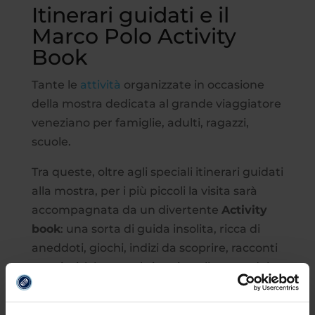
Itinerari guidati e il
Marco Polo Activity
Book
Tante le
attività
organizzate in occasione
della mostra dedicata al grande viaggiatore
veneziano per famiglie, adulti, ragazzi,
scuole.
Tra queste, oltre agli speciali itinerari guidati
alla mostra, per i più piccoli la visita sarà
accompagnata da un divertente
Activity
book
: una sorta di guida insolita, ricca di
aneddoti, giochi, indizi da scoprire, racconti
e curiosità legate al viaggio nelle terre del
Gran Khan e all’opera Il Milione, in
particolare alla narrazione di popoli lontani,