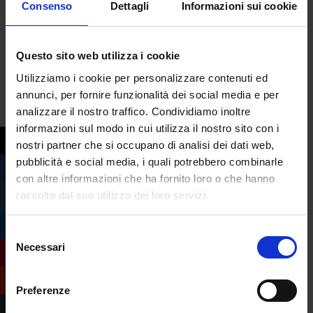
Consenso
Dettagli
Informazioni sui cookie
dagli usi e costumi diversi ma anche di cose
misteriose e fantastiche descritte da Marco
Polo.
Questo sito web utilizza i cookie
I mondi di Marco Polo. Il viaggio di un
Utilizziamo i cookie per personalizzare contenuti ed
annunci, per fornire funzionalità dei social media e per
mercante veneziano del Duecento
, a cura
analizzare il nostro traffico. Condividiamo inoltre
di Giovanni Curatola e Chiara Squarcina
è
informazioni sul modo in cui utilizza il nostro sito con i
visitabile
fino al 29 settembre 2024
presso
nostri partner che si occupano di analisi dei dati web,
Palazzo Ducale – Appartamento del Doge
pubblicità e social media, i quali potrebbero combinarle
a
Venezia
.
con altre informazioni che ha fornito loro o che hanno
raccolto dal suo utilizzo dei loro servizi.
marco polo
,
mostre
,
venezia
Selezione
Necessari
del
consenso
Preferenze