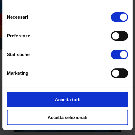
forse oggi più importanti che mai: la società
Selezione
di oggi richiede
strumenti culturali solidi
Necessari
del
per orientarsi, leggere, interpretare,
consenso
contestualizzare e comprendere i segni e i
Preferenze
messaggi. E la soluzione, per Eco, è lo studio
della complessità e della semiotica.
Statistiche
Marketing
Accetta tutti
Accetta selezionati