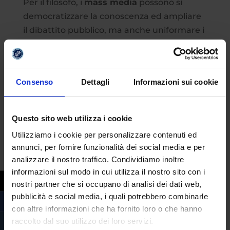
Per il filosofo, i
mass media
possono sì
democratizzare la conoscenza ed ampliare
il dibattito pubblico, ma anche uniformare i
gusti, diffondere stereotipi e una
sovrabbondanza di informazioni tale da
rendere sempre più difficile distinguere il
Consenso
Dettagli
Informazioni sui cookie
vero dal falso.
E a proposito dei
social media
, nel 2015
Questo sito web utilizza i cookie
disse
: “I social media danno diritto di parola
Utilizziamo i cookie per personalizzare contenuti ed
a legioni di imbecilli che prima parlavano
annunci, per fornire funzionalità dei social media e per
solo al bar dopo un bicchiere di vino, senza
analizzare il nostro traffico. Condividiamo inoltre
danneggiare la collettività. Venivano subito
informazioni sul modo in cui utilizza il nostro sito con i
messi a tacere, mentre ora hanno lo stesso
nostri partner che si occupano di analisi dei dati web,
diritto di parola un Premio Nobel. È
pubblicità e social media, i quali potrebbero combinarle
l’invasione degli imbecilli”.
con altre informazioni che ha fornito loro o che hanno
raccolto dal suo utilizzo dei loro servizi.
Da qui nasce anche una delle riflessioni