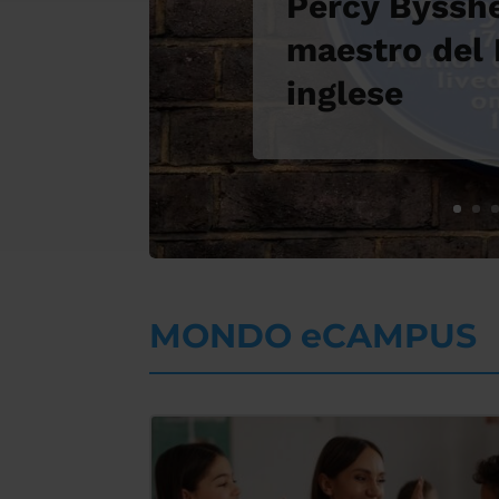
Percy Bysshe 
maestro del
inglese
MONDO eCAMPUS