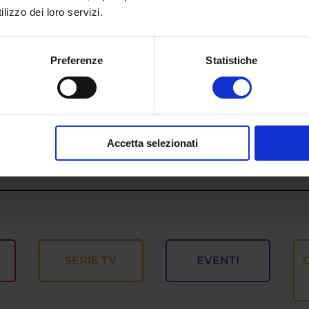
lizzo dei loro servizi.
 a
Giovanni Lovino, neolaureato in
rio:
Ingegneria Informatica, coltiva il sog
cita”
di aprire un’azienda e creare un
Preferenze
Statistiche
software
Accetta selezionati
SERIE TV
EVENTI