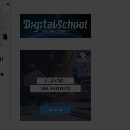
di
ie