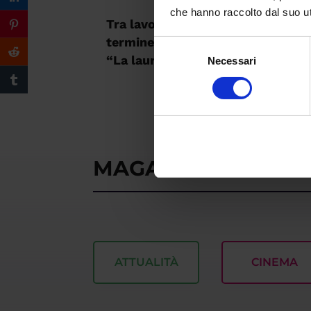
che hanno raccolto dal suo uti
Tra lavoro e studio, Daniela porta
termine il suo percorso universita
Selezione
“La laurea è un’occasione di cres
Necessari
del
consenso
MAGAZINE
ATTUALITÀ
CINEMA