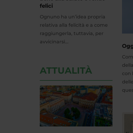
felici
Ognuno ha un’idea propria
relativa alla felicità e a come
raggiungerla, tuttavia, per
avvicinarsi...
Ogg
Come
dell
ATTUALITÀ
con 
dell
ques