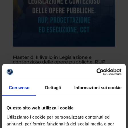
Master di II livello in Legislazione e
contenzioso delle opere pubbliche. RUP,
progettazione ed esecuzione, CCT
da
Redazione
|
Set 6, 2023
|
Mondo
eCampus
Consenso
Dettagli
Informazioni sui cookie
Il master di II livello in Legislazione e
contenzioso delle opere pubbliche. RUP,
Questo sito web utilizza i cookie
progettazione ed esecuzione, CCT
Utilizziamo i cookie per personalizzare contenuti ed
dell’Università eCampus risponde alle
annunci, per fornire funzionalità dei social media e per
esigenze nate in seguito all’entrata in