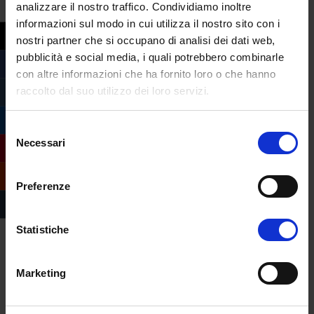
analizzare il nostro traffico. Condividiamo inoltre
vigore del nuovo codice degli appalti
informazioni sul modo in cui utilizza il nostro sito con i
pubblici (d. lgs. 36/2023). Il nuovo...
nostri partner che si occupano di analisi dei dati web,
pubblicità e social media, i quali potrebbero combinarle
con altre informazioni che ha fornito loro o che hanno
raccolto dal suo utilizzo dei loro servizi.
Selezione
Necessari
del
consenso
Preferenze
Statistiche
SEND, il nuovo sistema di notifiche digitali
Marketing
della Pubblica Amministrazione
da
Margherita Ferrera
|
Lug 21, 2023
|