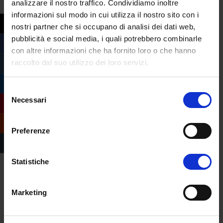
analizzare il nostro traffico. Condividiamo inoltre
amministrazione
,
SEND
informazioni sul modo in cui utilizza il nostro sito con i
nostri partner che si occupano di analisi dei dati web,
pubblicità e social media, i quali potrebbero combinarle
con altre informazioni che ha fornito loro o che hanno
raccolto dal suo utilizzo dei loro servizi.
Selezione
Necessari
del
consenso
Preferenze
Statistiche
Marketing