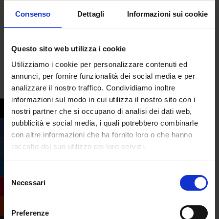
Il caro prezzi colpisce anche il mondo dello
Consenso
Dettagli
Informazioni sui cookie
streaming. Le maggiori piattaforme, infatti,
hanno deciso di aumentare i prezzi o, in
alcuni casi, di eliminare proprio dei piani di
Questo sito web utilizza i cookie
abbonamenti. Netflix La più grande
Utilizziamo i cookie per personalizzare contenuti ed
piattaforma di streaming ha annunciato
annunci, per fornire funzionalità dei social media e per
due cambiamenti...
analizzare il nostro traffico. Condividiamo inoltre
informazioni sul modo in cui utilizza il nostro sito con i
nostri partner che si occupano di analisi dei dati web,
pubblicità e social media, i quali potrebbero combinarle
con altre informazioni che ha fornito loro o che hanno
raccolto dal suo utilizzo dei loro servizi.
Selezione
Necessari
del
consenso
Preferenze