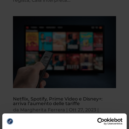
regista, Calà interpreta...
Netflix, Spotify, Prime Video e Disney+:
arriva l’aumento delle tariffe
da
Margherita Ferrera
|
Ott 27, 2023
|
Scienze e Tecnologia