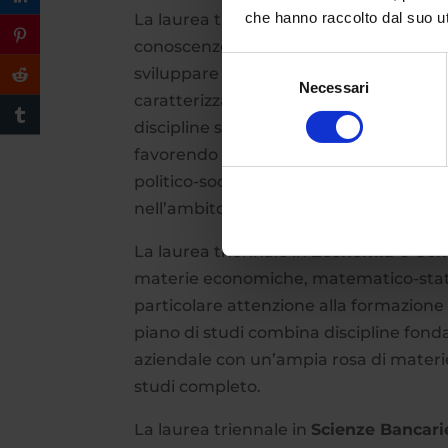
che hanno raccolto dal suo uti
La laurea triennale in
Politica, Econo
conoscenze sia di metodo che di conten
Selezione
sviluppare le capacità di comprensione 
Necessari
del
caratterizzano le società moderne. La 
consenso
discipline sociologiche, politologiche 
favorendo lo sviluppo della capacità di
politico-sociale e assetti istituzionali
nell’ambito della Pubblica Amministra
La laurea triennale in
Economia e Com
materie economiche, matematico-statist
particolare attenzione alla formazione pe
piano di studi combina discipline fo
aziendale con un’ampia rosa di materie 
studi completo.
La laurea triennale in
Scienze Bancarie