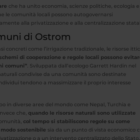
nare
che ha unito economia, scienze politiche, ecologia e
e le comunità locali possono autogovernarsi
mente alla privatizzazione e alla centralizzazione stata
omuni di Ostrom
si concreti come l’irrigazione tradizionale, le risorse itti
schemi di cooperazione e regole locali possono evitar
eni comuni”
. Sviluppata dall’ecologo Garrett Hardin nel
 naturali condivise da una comunità sono destinate
individui tendono a massimizzare il proprio interesse
po in diverse aree del mondo come Nepal, Turchia e
invece che,
quando le risorse naturali sono utilizzate
comunità,
col tempo si stabiliscono regole
su come
n modo sostenibile
sia da un punto di vista economico 
ivatizzazione o a un intervento centralizzato dello Stato