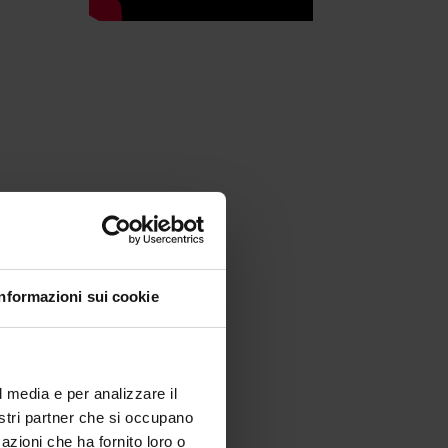
va.
Informazioni sui cookie
to
l media e per analizzare il
 e
nostri partner che si occupano
azioni che ha fornito loro o