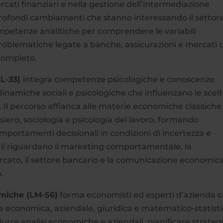
cati finanziari e nella gestione dell’intermediazione
i profondi cambiamenti che stanno interessando il settor
competenze analitiche per comprendere le variabili
problematiche legate a banche, assicurazioni e mercati 
 completo.
(L-33)
integra competenze psicologiche e conoscenze
inamiche sociali e psicologiche che influenzano le scel
Il percorso affianca alle materie economiche classiche
ero, sociologia e psicologia del lavoro, formando
omportamenti decisionali in condizioni di incertezza e
ipali riguardano il marketing comportamentale, la
ercato, il settore bancario e la comunicazione economica
.
miche (LM-56)
forma economisti ed esperti d’azienda 
e economica, aziendale, giuridica e matematico-statisti
urre analisi economiche e aziendali, pianificare strateg