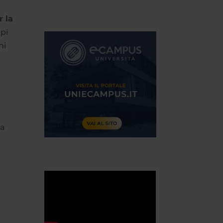
r la
ipi
ni
la
e