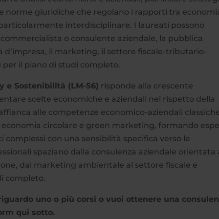
e norme giuridiche che regolano i rapporti tra economi
articolarmente interdisciplinare. I laureati possono
di commercialista o consulente aziendale, la pubblica
d’impresa, il marketing, il settore fiscale-tributario-
i
per il piano di studi completo.
e Sostenibilità (LM-56)
risponde alla crescente
entare scelte economiche e aziendali nel rispetto della
m affianca alle competenze economico-aziendali classich
le, economia circolare e green marketing, formando espe
i complessi con una sensibilità specifica verso le
ssionali spaziano dalla consulenza aziendale orientata 
ione, dal marketing ambientale al settore fiscale e
di completo.
riguardo uno o più corsi o vuoi ottenere una consule
orm qui sotto.