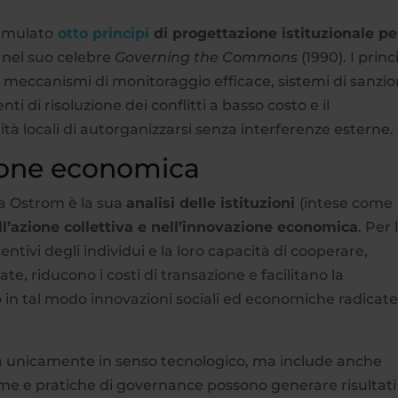
ormulato
otto principi
di progettazione istituzionale pe
i
nel suo celebre
Governing the Commons
(1990). I princ
, meccanismi di monitoraggio efficace, sistemi di sanzio
ti di risoluzione dei conflitti a basso costo e il
tà locali di autorganizzarsi senza interferenze esterne.
zione economica
a Ostrom è la sua
analisi delle istituzioni
(intese come
ll’azione collettiva e nell’innovazione economica
. Per 
centivi degli individui e la loro capacità di cooperare,
, riducono i costi di transazione e facilitano la
o in tal modo innovazioni sociali ed economiche radicat
a unicamente in senso tecnologico, ma include anche
rme e pratiche di governance possono generare risultati