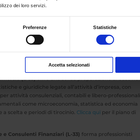
lizzo dei loro servizi.
mia e Pubblica Amministrazione (L-36)
fornisce solide
uto culturale, scientifico e professionale, idonee a
dei fenomeni sociali, economici e politici che
Preferenze
Statistiche
preparazione multidisciplinare abbina allo studio delle
e storiche quello di materie economiche e giuridiche,
 cogliere le relazioni tra sistema economico, sistema
 e risultando particolarmente utile a chi intende operare
Accetta selezionati
zione.
Clicca qui
per il piano di studi completo.
mercio (L-33)
offre una solida preparazione di base nel
iche e giuridiche legate all’attività d’impresa, con
r attività consulenziali, contabili e libero-professionali.
ndamentali come microeconomia, statistica ed economia
a scelta e periodi di tirocinio.
Clicca qui
per il piano di
 e Consulenti Finanziari (L-33)
forma professionisti