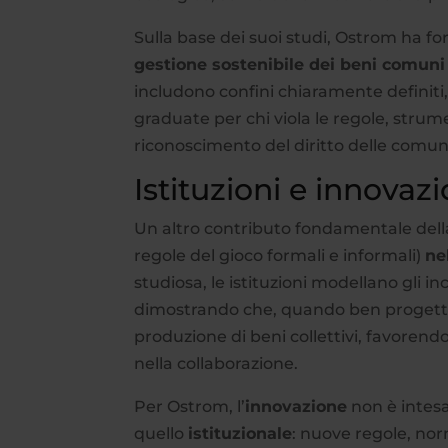
Sulla base dei suoi studi, Ostrom ha f
gestione sostenibile dei beni comun
includono confini chiaramente definiti
graduate per chi viola le regole, strumen
riconoscimento del diritto delle comuni
Istituzioni e innova
Un altro contributo fondamentale dell
regole del gioco formali e informali)
ne
studiosa, le istituzioni modellano gli in
dimostrando che, quando ben progettate
produzione di beni collettivi, favorend
nella collaborazione.
Per Ostrom, l’
innovazione
non è intes
quello
istituzionale
: nuove regole, no