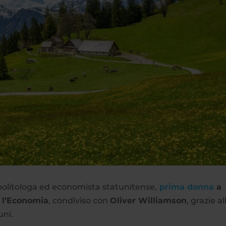
 politologa ed economista statunitense,
prima donna
a
r l’Economia
, condiviso con
Oliver Williamson
, grazie al
uni.