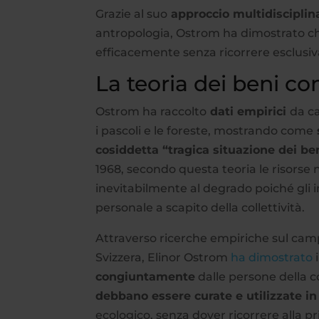
Grazie al suo
approccio multidiscipli
antropologia, Ostrom ha dimostrato ch
efficacemente senza ricorrere esclusiva
La teoria dei beni c
Ostrom ha raccolto
dati empirici
da ca
i pascoli e le foreste, mostrando come
cosiddetta “tragica situazione dei b
1968, secondo questa teoria le risorse
inevitabilmente al degrado poiché gli 
personale a scapito della collettività.
Attraverso ricerche empiriche sul cam
Svizzera, Elinor Ostrom
ha dimostrato
congiuntamente
dalle persone della 
debbano essere curate e utilizzate i
ecologico, senza dover ricorrere alla pr