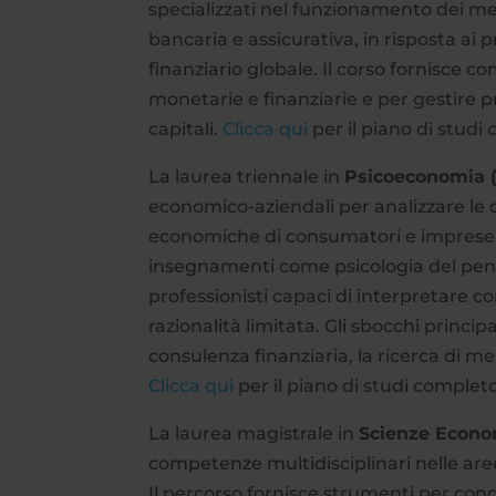
specializzati nel funzionamento dei mer
bancaria e assicurativa, in risposta a
finanziario globale. Il corso fornisce 
monetarie e finanziarie e per gestire 
capitali.
Clicca qui
per il piano di studi
La laurea triennale in
Psicoeconomia 
economico-aziendali per analizzare le d
economiche di consumatori e imprese. 
insegnamenti come psicologia del pensi
professionisti capaci di interpretare c
razionalità limitata. Gli sbocchi princ
consulenza finanziaria, la ricerca di m
Clicca qui
per il piano di studi completo
La laurea magistrale in
Scienze Econo
competenze multidisciplinari nelle are
Il percorso fornisce strumenti per cond