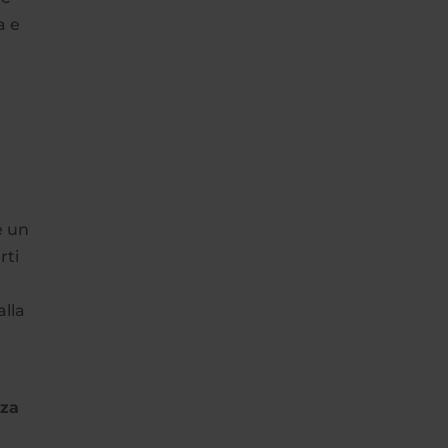
a e
e un
rti
alla
nza