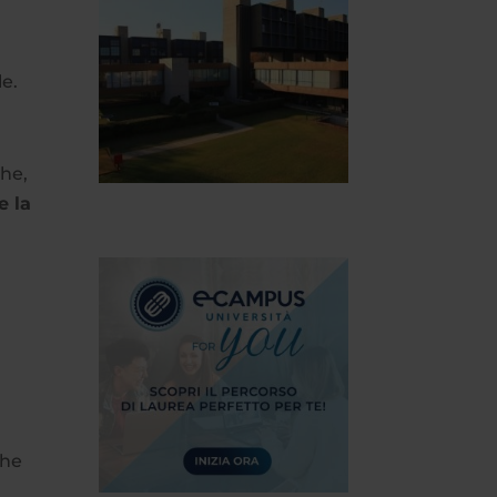
le.
che,
e la
che
.