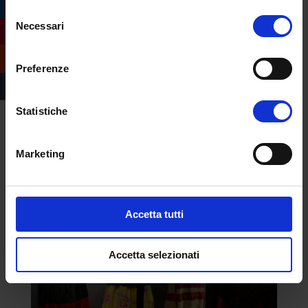
Selezione
Arriva a Padova fino al 21 gennaio 2024 una
Necessari
del
mostra pop che mette in risalto tutte le
consenso
contraddizioni della cultura americana
Preferenze
attraverso 130 opere: American Beauty. Da
Robert Capa a Banksy. Un ritratto ampio
della cultura americana La mostra conta
Statistiche
130 opere da 120...
Marketing
Accetta tutti
Accetta selezionati